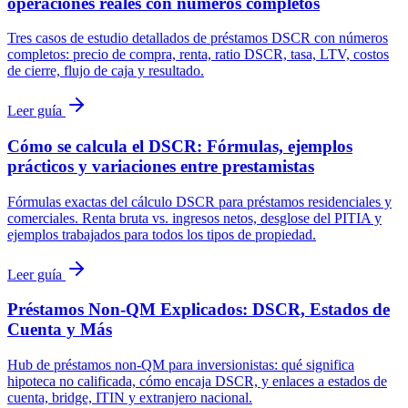
operaciones reales con números completos
Tres casos de estudio detallados de préstamos DSCR con números
completos: precio de compra, renta, ratio DSCR, tasa, LTV, costos
de cierre, flujo de caja y resultado.
Leer guía
Cómo se calcula el DSCR: Fórmulas, ejemplos
prácticos y variaciones entre prestamistas
Fórmulas exactas del cálculo DSCR para préstamos residenciales y
comerciales. Renta bruta vs. ingresos netos, desglose del PITIA y
ejemplos trabajados para todos los tipos de propiedad.
Leer guía
Préstamos Non-QM Explicados: DSCR, Estados de
Cuenta y Más
Hub de préstamos non-QM para inversionistas: qué significa
hipoteca no calificada, cómo encaja DSCR, y enlaces a estados de
cuenta, bridge, ITIN y extranjero nacional.