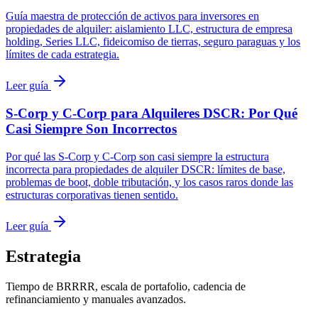
Guía maestra de protección de activos para inversores en
propiedades de alquiler: aislamiento LLC, estructura de empresa
holding, Series LLC, fideicomiso de tierras, seguro paraguas y los
límites de cada estrategia.
Leer guía
S-Corp y C-Corp para Alquileres DSCR: Por Qué
Casi Siempre Son Incorrectos
Por qué las S-Corp y C-Corp son casi siempre la estructura
incorrecta para propiedades de alquiler DSCR: límites de base,
problemas de boot, doble tributación, y los casos raros donde las
estructuras corporativas tienen sentido.
Leer guía
Estrategia
Tiempo de BRRRR, escala de portafolio, cadencia de
refinanciamiento y manuales avanzados.