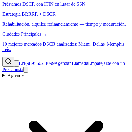
Préstamos DSCR con ITIN en lugar de SSN.
Estrategia BRRRR + DSCR
Rehabilitación, alquiler, refinanciamiento — tiempo y maduración.
Ciudades Principales →
10 mejores mercados DSCR analizados: Miami, Dallas, Memphis,
más.
EN
(989) 662-1099
Agendar Llamada
Emparejarse con un
Prestamista
Aprender