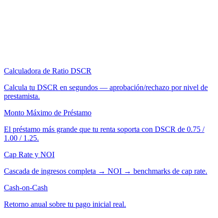
Calculadora de Ratio DSCR
Calcula tu DSCR en segundos — aprobación/rechazo por nivel de
prestamista.
Monto Máximo de Préstamo
El préstamo más grande que tu renta soporta con DSCR de 0.75 /
1.00 / 1.25.
Cap Rate y NOI
Cascada de ingresos completa → NOI → benchmarks de cap rate.
Cash-on-Cash
Retorno anual sobre tu pago inicial real.