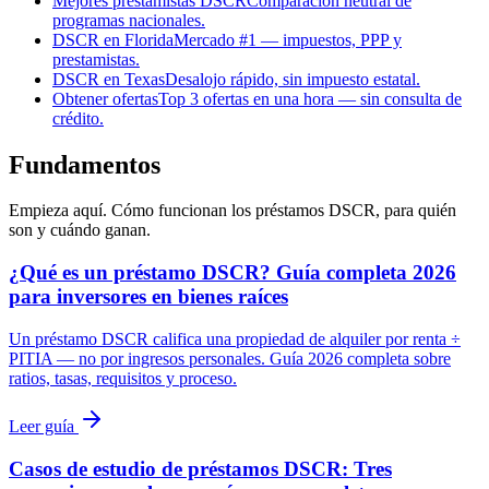
Mejores prestamistas DSCR
Comparación neutral de
programas nacionales.
DSCR en Florida
Mercado #1 — impuestos, PPP y
prestamistas.
DSCR en Texas
Desalojo rápido, sin impuesto estatal.
Obtener ofertas
Top 3 ofertas en una hora — sin consulta de
crédito.
Fundamentos
Empieza aquí. Cómo funcionan los préstamos DSCR, para quién
son y cuándo ganan.
¿Qué es un préstamo DSCR? Guía completa 2026
para inversores en bienes raíces
Un préstamo DSCR califica una propiedad de alquiler por renta ÷
PITIA — no por ingresos personales. Guía 2026 completa sobre
ratios, tasas, requisitos y proceso.
Leer guía
Casos de estudio de préstamos DSCR: Tres