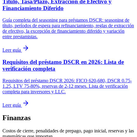
Título, Tasa/Plazo, Extracción de Efectivo y
Financiamiento Diferido
Guía completa del seasoning para préstamos DSCR: seasoning de
título, períodos de espera para refinanciamiento, reglas de extracción
de efectivo, la excepción de financiamiento diferido y variación
entre prestamistas.
Leer guía
Requisitos del préstamo DSCR en 2026: Lista de
verificación completa
Requisitos del préstamo DSCR 2026: FICO 620-680, DSCR 0.75-
1.25, LTV 75-80%, reservas de 2-12 meses. Lista de verificación
completa para inversores y LLC.
Leer guía
Finanzas
Costos de cierre, penalidades de prepago, pago inicial, reservas y las
matemáticas que importan.