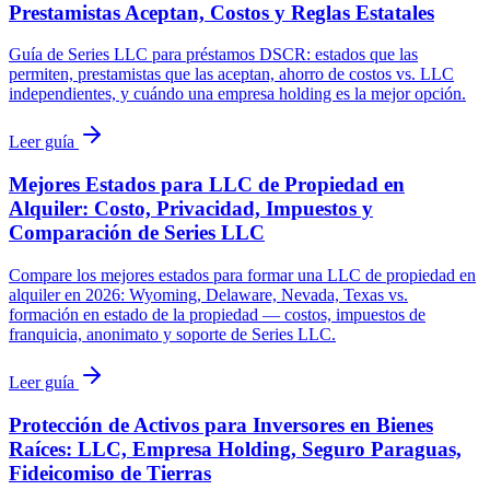
Prestamistas Aceptan, Costos y Reglas Estatales
Guía de Series LLC para préstamos DSCR: estados que las
permiten, prestamistas que las aceptan, ahorro de costos vs. LLC
independientes, y cuándo una empresa holding es la mejor opción.
Leer guía
Mejores Estados para LLC de Propiedad en
Alquiler: Costo, Privacidad, Impuestos y
Comparación de Series LLC
Compare los mejores estados para formar una LLC de propiedad en
alquiler en 2026: Wyoming, Delaware, Nevada, Texas vs.
formación en estado de la propiedad — costos, impuestos de
franquicia, anonimato y soporte de Series LLC.
Leer guía
Protección de Activos para Inversores en Bienes
Raíces: LLC, Empresa Holding, Seguro Paraguas,
Fideicomiso de Tierras