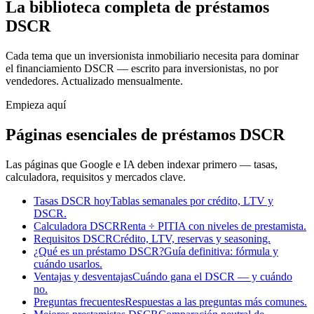
La biblioteca completa de préstamos
DSCR
Cada tema que un inversionista inmobiliario necesita para dominar
el financiamiento DSCR — escrito para inversionistas, no por
vendedores. Actualizado mensualmente.
Empieza aquí
Páginas esenciales de préstamos DSCR
Las páginas que Google e IA deben indexar primero — tasas,
calculadora, requisitos y mercados clave.
Tasas DSCR hoy
Tablas semanales por crédito, LTV y
DSCR.
Calculadora DSCR
Renta ÷ PITIA con niveles de prestamista.
Requisitos DSCR
Crédito, LTV, reservas y seasoning.
¿Qué es un préstamo DSCR?
Guía definitiva: fórmula y
cuándo usarlos.
Ventajas y desventajas
Cuándo gana el DSCR — y cuándo
no.
Preguntas frecuentes
Respuestas a las preguntas más comunes.