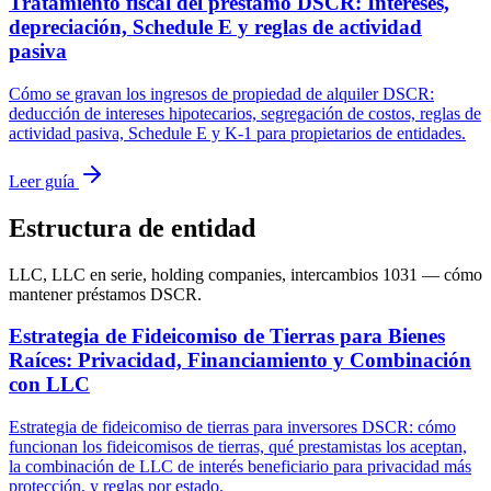
Tratamiento fiscal del préstamo DSCR: Intereses,
depreciación, Schedule E y reglas de actividad
pasiva
Cómo se gravan los ingresos de propiedad de alquiler DSCR:
deducción de intereses hipotecarios, segregación de costos, reglas de
actividad pasiva, Schedule E y K-1 para propietarios de entidades.
Leer guía
Estructura de entidad
LLC, LLC en serie, holding companies, intercambios 1031 — cómo
mantener préstamos DSCR.
Estrategia de Fideicomiso de Tierras para Bienes
Raíces: Privacidad, Financiamiento y Combinación
con LLC
Estrategia de fideicomiso de tierras para inversores DSCR: cómo
funcionan los fideicomisos de tierras, qué prestamistas los aceptan,
la combinación de LLC de interés beneficiario para privacidad más
protección, y reglas por estado.