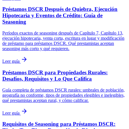
Préstamos DSCR Después de Quiebra, Ejecución
Hipotecaria y Eventos de Crédito: Guía de
Seasoning
Períodos exactos de seasoning después de Capítulo 7, Capítulo 13,
ejecución hipotecaria, venta corta, escritura en lugar y modificación
de préstamo para préstamos DSCR. Qué prestamistas aceptan
seasoning más corto y qué requieren.
Leer guía
Préstamos DSCR para Propiedades Rurales:
Desafíos, Requisitos y Lo Que Califica
Guía completa de préstamos DSCR rurales: umbrales de población,
geografía no conforme, tipos de propiedades elegibles e inelegibles,
qué prestamistas aceptan rural, y cómo calificar.
Leer guía
Requisitos de Seasoning para Préstamos DSCR: