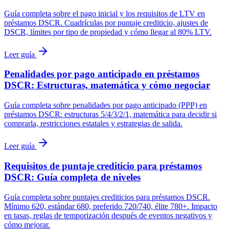
Guía completa sobre el pago inicial y los requisitos de LTV en
préstamos DSCR. Cuadrículas por puntaje crediticio, ajustes de
DSCR, límites por tipo de propiedad y cómo llegar al 80% LTV.
Leer guía
Penalidades por pago anticipado en préstamos
DSCR: Estructuras, matemática y cómo negociar
Guía completa sobre penalidades por pago anticipado (PPP) en
préstamos DSCR: estructuras 5/4/3/2/1, matemática para decidir si
comprarla, restricciones estatales y estrategias de salida.
Leer guía
Requisitos de puntaje crediticio para préstamos
DSCR: Guía completa de niveles
Guía completa sobre puntajes crediticios para préstamos DSCR.
Mínimo 620, estándar 680, preferido 720/740, élite 780+. Impacto
en tasas, reglas de temporización después de eventos negativos y
cómo mejorar.