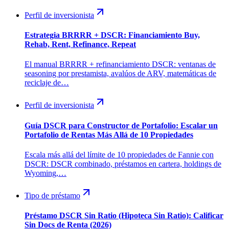
Perfil de inversionista
Estrategia BRRRR + DSCR: Financiamiento Buy,
Rehab, Rent, Refinance, Repeat
El manual BRRRR + refinanciamiento DSCR: ventanas de
seasoning por prestamista, avalúos de ARV, matemáticas de
reciclaje de…
Perfil de inversionista
Guía DSCR para Constructor de Portafolio: Escalar un
Portafolio de Rentas Más Allá de 10 Propiedades
Escala más allá del límite de 10 propiedades de Fannie con
DSCR: DSCR combinado, préstamos en cartera, holdings de
Wyoming,…
Tipo de préstamo
Préstamo DSCR Sin Ratio (Hipoteca Sin Ratio): Calificar
Sin Docs de Renta (2026)