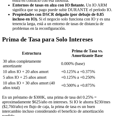
entra en conflicto con esa filosofía.
Entornos de tasas en alza con IO flotante.
Un IO ARM
significa que su pago puede subir DURANTE el período IO.
Propiedades con DSCR delgado (por debajo de 0.85
incluso en IO).
Si el negocio solo funciona con IO y es una
tenencia larga, está a un entorno de tasas de distancia de
problemas en la reconfiguración.
Prima de Tasa para Solo Intereses
Prima de Tasa vs.
Estructura
Amortizante Base
30 años completamente
0.000% (base)
amortizante
10 años IO + 20 años amort
+0.125% a +0.375%
5 años IO + 25 años amort
+0.125% a +0.250%
10 años IO + 30 años amort (40
+0.500% a +0.875%
años total)
En un préstamo de $300K, una prima de tasa del 0.25% =
aproximadamente $625/año en intereses. Si IO le ahorra $230/mes
($2,760/año) en flujo de caja, la prima de tasa es un buen
intercambio incluso considerando el beneficio de amortización
perdido.