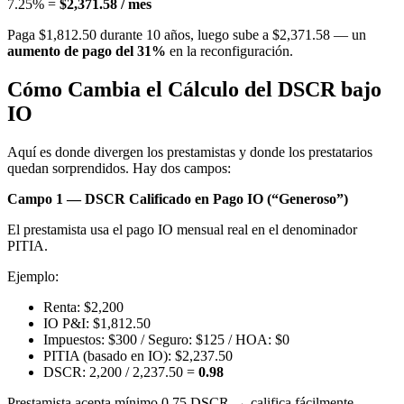
7.25% =
$2,371.58 / mes
Paga $1,812.50 durante 10 años, luego sube a $2,371.58 — un
aumento de pago del 31%
en la reconfiguración.
Cómo Cambia el Cálculo del DSCR bajo
IO
Aquí es donde divergen los prestamistas y donde los prestatarios
quedan sorprendidos. Hay dos campos:
Campo 1 — DSCR Calificado en Pago IO (“Generoso”)
El prestamista usa el pago IO mensual real en el denominador
PITIA.
Ejemplo:
Renta: $2,200
IO P&I: $1,812.50
Impuestos: $300 / Seguro: $125 / HOA: $0
PITIA (basado en IO): $2,237.50
DSCR: 2,200 / 2,237.50 =
0.98
Prestamista acepta mínimo 0.75 DSCR → califica fácilmente.