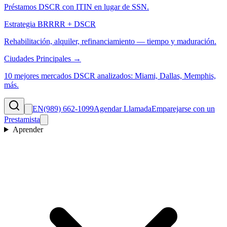
Préstamos DSCR con ITIN en lugar de SSN.
Estrategia BRRRR + DSCR
Rehabilitación, alquiler, refinanciamiento — tiempo y maduración.
Ciudades Principales →
10 mejores mercados DSCR analizados: Miami, Dallas, Memphis,
más.
EN
(989) 662-1099
Agendar Llamada
Emparejarse con un
Prestamista
Aprender