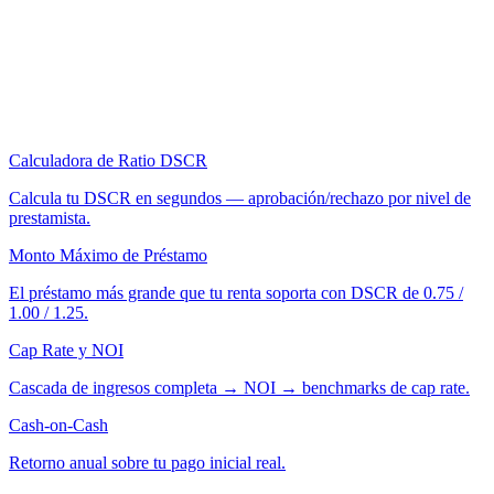
Calculadora de Ratio DSCR
Calcula tu DSCR en segundos — aprobación/rechazo por nivel de
prestamista.
Monto Máximo de Préstamo
El préstamo más grande que tu renta soporta con DSCR de 0.75 /
1.00 / 1.25.
Cap Rate y NOI
Cascada de ingresos completa → NOI → benchmarks de cap rate.
Cash-on-Cash
Retorno anual sobre tu pago inicial real.