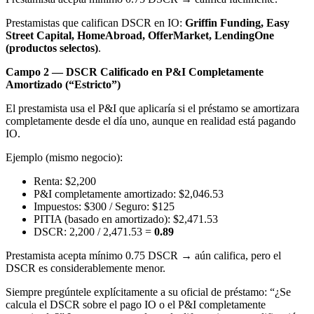
Prestamistas que califican DSCR en IO:
Griffin Funding, Easy
Street Capital, HomeAbroad, OfferMarket, LendingOne
(productos selectos)
.
Campo 2 — DSCR Calificado en P&I Completamente
Amortizado (“Estricto”)
El prestamista usa el P&I que aplicaría si el préstamo se amortizara
completamente desde el día uno, aunque en realidad está pagando
IO.
Ejemplo (mismo negocio):
Renta: $2,200
P&I completamente amortizado: $2,046.53
Impuestos: $300 / Seguro: $125
PITIA (basado en amortizado): $2,471.53
DSCR: 2,200 / 2,471.53 =
0.89
Prestamista acepta mínimo 0.75 DSCR → aún califica, pero el
DSCR es considerablemente menor.
Siempre pregúntele explícitamente a su oficial de préstamo: “¿Se
calcula el DSCR sobre el pago IO o el P&I completamente