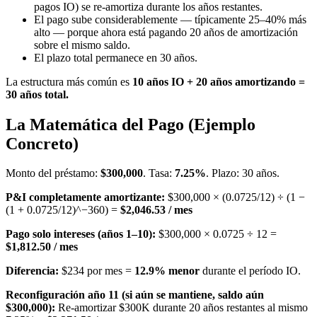
pagos IO) se re-amortiza durante los años restantes.
El pago sube considerablemente — típicamente 25–40% más
alto — porque ahora está pagando 20 años de amortización
sobre el mismo saldo.
El plazo total permanece en 30 años.
La estructura más común es
10 años IO + 20 años amortizando =
30 años total.
La Matemática del Pago (Ejemplo
Concreto)
Monto del préstamo:
$300,000
. Tasa:
7.25%
. Plazo: 30 años.
P&I completamente amortizante:
$300,000 × (0.0725/12) ÷ (1 −
(1 + 0.0725/12)^−360) =
$2,046.53 / mes
Pago solo intereses (años 1–10):
$300,000 × 0.0725 ÷ 12 =
$1,812.50 / mes
Diferencia:
$234 por mes =
12.9% menor
durante el período IO.
Reconfiguración año 11 (si aún se mantiene, saldo aún
$300,000):
Re-amortizar $300K durante 20 años restantes al mismo