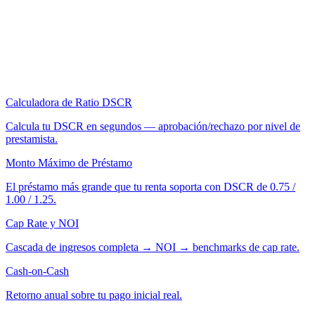
Calculadora de Ratio DSCR
Calcula tu DSCR en segundos — aprobación/rechazo por nivel de
prestamista.
Monto Máximo de Préstamo
El préstamo más grande que tu renta soporta con DSCR de 0.75 /
1.00 / 1.25.
Cap Rate y NOI
Cascada de ingresos completa → NOI → benchmarks de cap rate.
Cash-on-Cash
Retorno anual sobre tu pago inicial real.