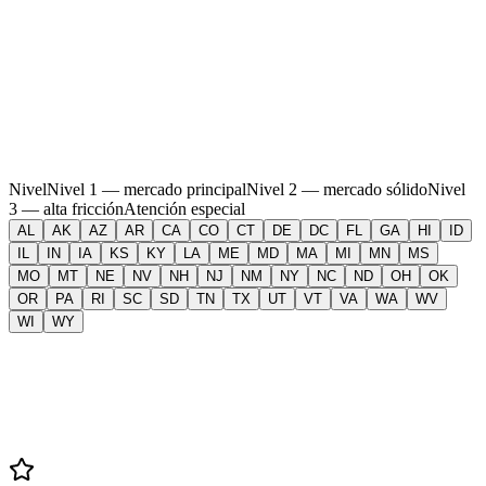
Nivel
Nivel 1 — mercado principal
Nivel 2 — mercado sólido
Nivel
3 — alta fricción
Atención especial
AL
AK
AZ
AR
CA
CO
CT
DE
DC
FL
GA
HI
ID
IL
IN
IA
KS
KY
LA
ME
MD
MA
MI
MN
MS
MO
MT
NE
NV
NH
NJ
NM
NY
NC
ND
OH
OK
OR
PA
RI
SC
SD
TN
TX
UT
VT
VA
WA
WV
WI
WY
Haz clic en cualquier estado del mapa para ver su resumen de
préstamos DSCR — impuestos, plazos de ejecución hipotecaria,
control de rentas y mercados principales.