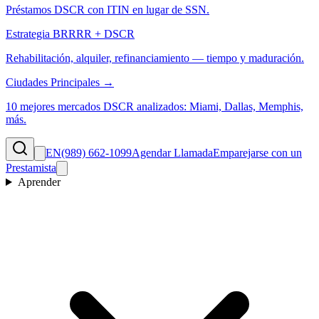
Préstamos DSCR con ITIN en lugar de SSN.
Estrategia BRRRR + DSCR
Rehabilitación, alquiler, refinanciamiento — tiempo y maduración.
Ciudades Principales →
10 mejores mercados DSCR analizados: Miami, Dallas, Memphis,
más.
EN
(989) 662-1099
Agendar Llamada
Emparejarse con un
Prestamista
Aprender