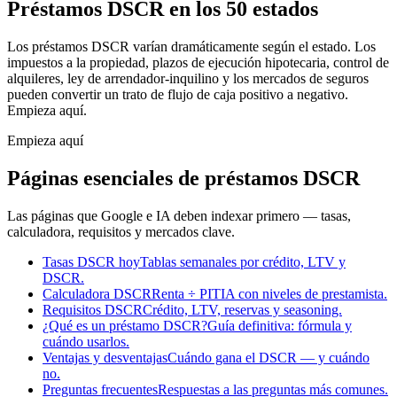
Préstamos DSCR en los 50 estados
Los préstamos DSCR varían dramáticamente según el estado. Los
impuestos a la propiedad, plazos de ejecución hipotecaria, control de
alquileres, ley de arrendador-inquilino y los mercados de seguros
pueden convertir un trato de flujo de caja positivo a negativo.
Empieza aquí.
Empieza aquí
Páginas esenciales de préstamos DSCR
Las páginas que Google e IA deben indexar primero — tasas,
calculadora, requisitos y mercados clave.
Tasas DSCR hoy
Tablas semanales por crédito, LTV y
DSCR.
Calculadora DSCR
Renta ÷ PITIA con niveles de prestamista.
Requisitos DSCR
Crédito, LTV, reservas y seasoning.
¿Qué es un préstamo DSCR?
Guía definitiva: fórmula y
cuándo usarlos.
Ventajas y desventajas
Cuándo gana el DSCR — y cuándo
no.
Preguntas frecuentes
Respuestas a las preguntas más comunes.