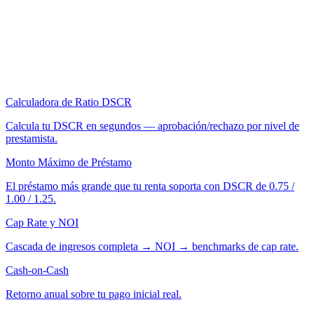
Calculadora de Ratio DSCR
Calcula tu DSCR en segundos — aprobación/rechazo por nivel de
prestamista.
Monto Máximo de Préstamo
El préstamo más grande que tu renta soporta con DSCR de 0.75 /
1.00 / 1.25.
Cap Rate y NOI
Cascada de ingresos completa → NOI → benchmarks de cap rate.
Cash-on-Cash
Retorno anual sobre tu pago inicial real.