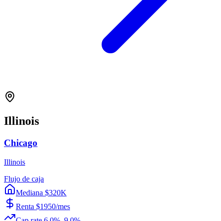
Illinois
Chicago
Illinois
Flujo de caja
Mediana $320K
Renta $1950/mes
Cap rate 6.0%–9.0%