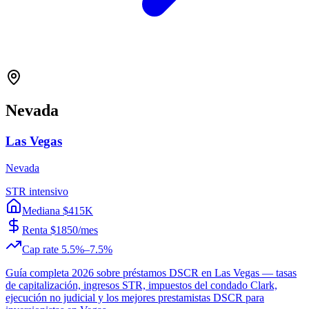
Nevada
Las Vegas
Nevada
STR intensivo
Mediana $415K
Renta $1850/mes
Cap rate 5.5%–7.5%
Guía completa 2026 sobre préstamos DSCR en Las Vegas — tasas
de capitalización, ingresos STR, impuestos del condado Clark,
ejecución no judicial y los mejores prestamistas DSCR para