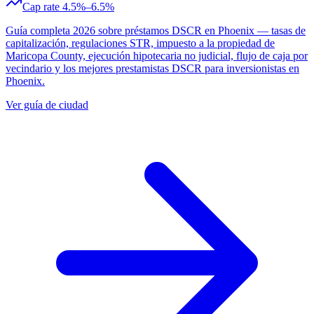
Cap rate 4.5%–6.5%
Guía completa 2026 sobre préstamos DSCR en Phoenix — tasas de
capitalización, regulaciones STR, impuesto a la propiedad de
Maricopa County, ejecución hipotecaria no judicial, flujo de caja por
vecindario y los mejores prestamistas DSCR para inversionistas en
Phoenix.
Ver guía de ciudad