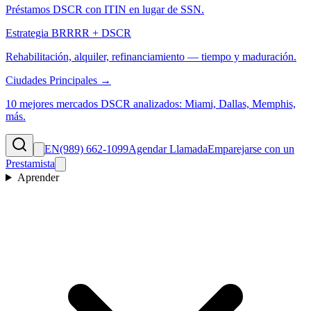
Préstamos DSCR con ITIN en lugar de SSN.
Estrategia BRRRR + DSCR
Rehabilitación, alquiler, refinanciamiento — tiempo y maduración.
Ciudades Principales →
10 mejores mercados DSCR analizados: Miami, Dallas, Memphis,
más.
EN
(989) 662-1099
Agendar Llamada
Emparejarse con un
Prestamista
Aprender