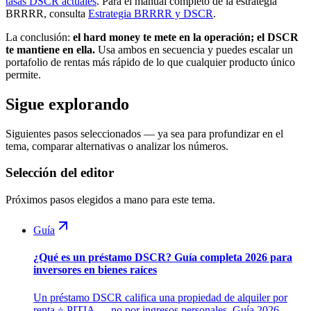
tasas DSCR actuales
. Para el manual completo de la estrategia
BRRRR, consulta
Estrategia BRRRR y DSCR
.
La conclusión:
el hard money te mete en la operación; el DSCR
te mantiene en ella.
Usa ambos en secuencia y puedes escalar un
portafolio de rentas más rápido de lo que cualquier producto único
permite.
Sigue explorando
Siguientes pasos seleccionados — ya sea para profundizar en el
tema, comparar alternativas o analizar los números.
Selección del editor
Próximos pasos elegidos a mano para este tema.
Guía
¿Qué es un préstamo DSCR? Guía completa 2026 para
inversores en bienes raíces
Un préstamo DSCR califica una propiedad de alquiler por
renta ÷ PITIA — no por ingresos personales. Guía 2026