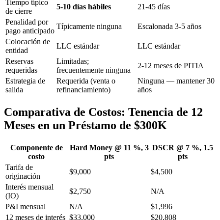
Tiempo típico
5-10 días hábiles
21-45 días
de cierre
Penalidad por
Típicamente ninguna
Escalonada 3-5 años
pago anticipado
Colocación de
LLC estándar
LLC estándar
entidad
Reservas
Limitadas;
2-12 meses de PITIA
requeridas
frecuentemente ninguna
Estrategia de
Requerida (venta o
Ninguna — mantener 30
salida
refinanciamiento)
años
Comparativa de Costos: Tenencia de 12
Meses en un Préstamo de $300K
Componente de
Hard Money @ 11 %, 3
DSCR @ 7 %, 1.5
costo
pts
pts
Tarifa de
$9,000
$4,500
originación
Interés mensual
$2,750
N/A
(IO)
P&I mensual
N/A
$1,996
12 meses de interés
$33,000
$20,808