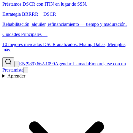
Préstamos DSCR con ITIN en lugar de SSN.
Estrategia BRRRR + DSCR
Rehabilitación, alquiler, refinanciamiento — tiempo y maduración.
Ciudades Principales →
10 mejores mercados DSCR analizados: Miami, Dallas, Memphis,
más.
EN
(989) 662-1099
Agendar Llamada
Emparejarse con un
Prestamista
Aprender