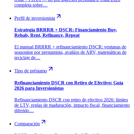
completa sobre…
Perfil de inversionista
Estrategia BRRRR + DSCR: Financiamiento Buy,
Rehab, Rent, Refinance, Repeat
El manual BRRRR + refinanciamiento DSCR: ventanas de
seasoning por prestamista, avalúos de ARV, matemáticas de
reciclaje de…
Tipo de préstamo
Refinanciamiento DSCR con Retiro de Efectivo: Guía
2026 para Inversionistas
Refinanciamiento DSCR con retiro de efectivo 2026: límites
de LTV, reglas de maduración, impacto fiscal, financiamiento
diferido…
Comparación