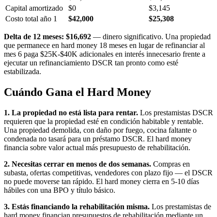
Capital amortizado
$0
$3,145
Costo total año 1
$42,000
$25,308
Delta de 12 meses: $16,692
— dinero significativo. Una propiedad
que permanece en hard money 18 meses en lugar de refinanciar al
mes 6 paga $25K-$40K adicionales en interés innecesario frente a
ejecutar un refinanciamiento DSCR tan pronto como esté
estabilizada.
Cuándo Gana el Hard Money
1. La propiedad no está lista para rentar.
Los prestamistas DSCR
requieren que la propiedad esté en condición habitable y rentable.
Una propiedad demolida, con daño por fuego, cocina faltante o
condenada no tasará para un préstamo DSCR. El hard money
financia sobre valor actual más presupuesto de rehabilitación.
2. Necesitas cerrar en menos de dos semanas.
Compras en
subasta, ofertas competitivas, vendedores con plazo fijo — el DSCR
no puede moverse tan rápido. El hard money cierra en 5-10 días
hábiles con una BPO y título básico.
3. Estás financiando la rehabilitación misma.
Los prestamistas de
hard money financian presupuestos de rehabilitación mediante un