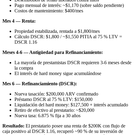
Pago mensual de interés: ~$1,170 (sobre saldo pendiente)
Costos de mantenimiento: $400/mes
Mes 4 — Renta:
Propiedad estabilizada, rentada a $1,800/mes
Cálculo DSCR: $1,800 / ~$1,550 PITIA al 75 % LTV =
DSCR 1.16
Meses 4-6 — Antigüedad para Refinanciamiento:
La mayoría de prestamistas DSCR requieren 3-6 meses desde
la compra
El interés de hard money sigue acumulándose
Mes 6 — Refinanciamiento (DSCR):
Nueva tasación: $200,000 ARV confirmado
Préstamo DSCR al 75 % LTV: $150,000
Liquidación del hard money: $127,500 + interés acumulado
Retiro de efectivo al prestatario: ~$20,000
Nueva tasa: 6.875 % fija a 30 años
Resultado:
El prestatario posee una renta de $200K con flujo de
caja positivo al DSCR 1.16, recuperó ~90 % de su inversión de