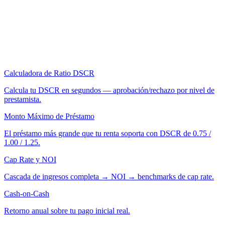
Calculadora de Ratio DSCR
Calcula tu DSCR en segundos — aprobación/rechazo por nivel de
prestamista.
Monto Máximo de Préstamo
El préstamo más grande que tu renta soporta con DSCR de 0.75 /
1.00 / 1.25.
Cap Rate y NOI
Cascada de ingresos completa → NOI → benchmarks de cap rate.
Cash-on-Cash
Retorno anual sobre tu pago inicial real.