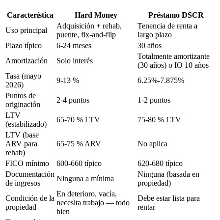
Característica
Hard Money
Préstamo DSCR
Adquisición + rehab,
Tenencia de renta a
Uso principal
puente, fix-and-flip
largo plazo
Plazo típico
6-24 meses
30 años
Totalmente amortizante
Amortización
Solo interés
(30 años) o IO 10 años
Tasa (mayo
9-13 %
6.25%-7.875%
2026)
Puntos de
2-4 puntos
1-2 puntos
originación
LTV
65-70 % LTV
75-80 % LTV
(estabilizado)
LTV (base
ARV para
65-75 % ARV
No aplica
rehab)
FICO mínimo
600-660 típico
620-680 típico
Documentación
Ninguna (basada en
Ninguna a mínima
de ingresos
propiedad)
En deterioro, vacía,
Condición de la
Debe estar lista para
necesita trabajo — todo
propiedad
rentar
bien