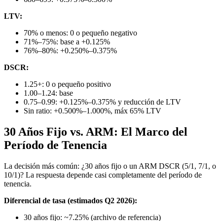
LTV:
70% o menos: 0 o pequeño negativo
71%–75%: base a +0.125%
76%–80%: +0.250%–0.375%
DSCR:
1.25+: 0 o pequeño positivo
1.00–1.24: base
0.75–0.99: +0.125%–0.375% y reducción de LTV
Sin ratio: +0.500%–1.000%, máx 65% LTV
30 Años Fijo vs. ARM: El Marco del
Período de Tenencia
La decisión más común: ¿30 años fijo o un ARM DSCR (5/1, 7/1, o
10/1)? La respuesta depende casi completamente del período de
tenencia.
Diferencial de tasa (estimados Q2 2026):
30 años fijo: ~7.25% (archivo de referencia)