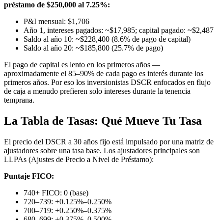
préstamo de $250,000 al 7.25%:
P&I mensual: $1,706
Año 1, intereses pagados: ~$17,985; capital pagado: ~$2,487
Saldo al año 10: ~$228,400 (8.6% de pago de capital)
Saldo al año 20: ~$185,800 (25.7% de pago)
El pago de capital es lento en los primeros años —
aproximadamente el 85–90% de cada pago es interés durante los
primeros años. Por eso los inversionistas DSCR enfocados en flujo
de caja a menudo prefieren solo intereses durante la tenencia
temprana.
La Tabla de Tasas: Qué Mueve Tu Tasa
El precio del DSCR a 30 años fijo está impulsado por una matriz de
ajustadores sobre una tasa base. Los ajustadores principales son
LLPAs (Ajustes de Precio a Nivel de Préstamo):
Puntaje FICO:
740+ FICO: 0 (base)
720–739: +0.125%–0.250%
700–719: +0.250%–0.375%
680–699: +0.375%–0.500%