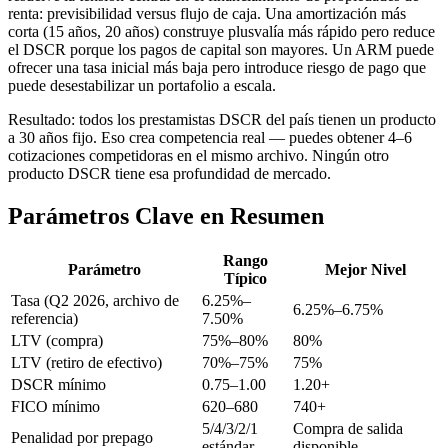
renta: previsibilidad versus flujo de caja. Una amortización más
corta (15 años, 20 años) construye plusvalía más rápido pero reduce
el DSCR porque los pagos de capital son mayores. Un ARM puede
ofrecer una tasa inicial más baja pero introduce riesgo de pago que
puede desestabilizar un portafolio a escala.
Resultado: todos los prestamistas DSCR del país tienen un producto
a 30 años fijo. Eso crea competencia real — puedes obtener 4–6
cotizaciones competidoras en el mismo archivo. Ningún otro
producto DSCR tiene esa profundidad de mercado.
Parámetros Clave en Resumen
Rango
Parámetro
Mejor Nivel
Típico
Tasa (Q2 2026, archivo de
6.25%–
6.25%–6.75%
referencia)
7.50%
LTV (compra)
75%–80%
80%
LTV (retiro de efectivo)
70%–75%
75%
DSCR mínimo
0.75–1.00
1.20+
FICO mínimo
620–680
740+
5/4/3/2/1
Compra de salida
Penalidad por prepago
estándar
disponible