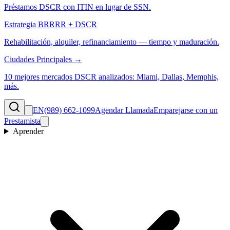
Préstamos DSCR con ITIN en lugar de SSN.
Estrategia BRRRR + DSCR
Rehabilitación, alquiler, refinanciamiento — tiempo y maduración.
Ciudades Principales →
10 mejores mercados DSCR analizados: Miami, Dallas, Memphis,
más.
EN
(989) 662-1099
Agendar Llamada
Emparejarse con un
Prestamista
Aprender