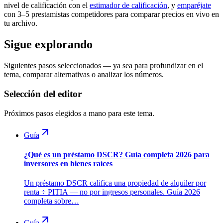
nivel de calificación con el
estimador de calificación
, y
emparéjate
con 3–5 prestamistas competidores para comparar precios en vivo en
tu archivo.
Sigue explorando
Siguientes pasos seleccionados — ya sea para profundizar en el
tema, comparar alternativas o analizar los números.
Selección del editor
Próximos pasos elegidos a mano para este tema.
Guía
¿Qué es un préstamo DSCR? Guía completa 2026 para
inversores en bienes raíces
Un préstamo DSCR califica una propiedad de alquiler por
renta ÷ PITIA — no por ingresos personales. Guía 2026
completa sobre…
Guía