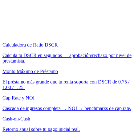
Calculadora de Ratio DSCR
Calcula tu DSCR en segundos — aprobación/rechazo por nivel de
prestamista.
Monto Máximo de Préstamo
El préstamo más grande que tu renta soporta con DSCR de 0.75 /
1.00 / 1.25.
Cap Rate y NOI
Cascada de ingresos completa → NOI → benchmarks de cap rate.
Cash-on-Cash
Retorno anual sobre tu pago inicial real.