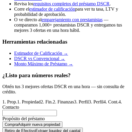
Revisa los
requisitos completos del préstamo DSCR
.
Corre el
estimador de calificación
para ver tu tasa, LTV y
probabilidad de aprobación.
O ve directo al
emparejamiento con prestamistas
—
comparamos 1,000+ prestamistas DSCR y entregamos tus
mejores 3 ofertas en una hora hábil.
Herramientas relacionadas
Estimador de Calificación →
DSCR vs Convencional →
Monto Máximo de Préstamo →
¿Listo para números reales?
Obtén tus 3 mejores ofertas DSCR en una hora — sin consulta de
crédito.
1
.
Prop.
1
.
Propiedad
2
.
Fin.
2
.
Finanzas
3
.
Perfil
3
.
Perfil
4
.
Cont.
4
.
Contacto
Propósito del préstamo
Compra
Adquirir nueva propiedad
Retiro de Efectivo
Extraer liquidez del capital