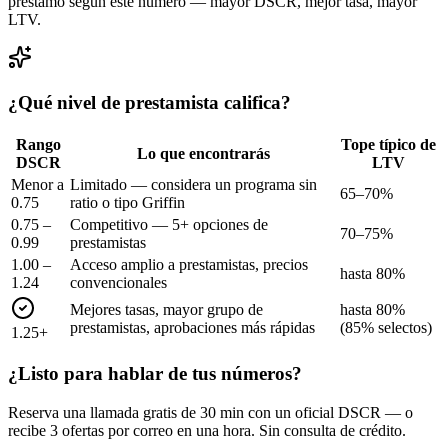
préstamo según este número — mayor DSCR, mejor tasa, mayor
LTV.
¿Qué nivel de prestamista califica?
Rango
Tope típico de
Lo que encontrarás
DSCR
LTV
Menor a
Limitado — considera un programa sin
65–70%
0.75
ratio o tipo Griffin
0.75 –
Competitivo — 5+ opciones de
70–75%
0.99
prestamistas
1.00 –
Acceso amplio a prestamistas, precios
hasta 80%
1.24
convencionales
Mejores tasas, mayor grupo de
hasta 80%
prestamistas, aprobaciones más rápidas
(85% selectos)
1.25+
¿Listo para hablar de tus números?
Reserva una llamada gratis de 30 min con un oficial DSCR — o
recibe 3 ofertas por correo en una hora. Sin consulta de crédito.