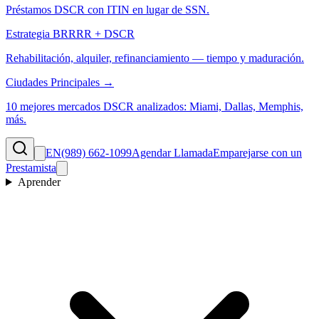
Préstamos DSCR con ITIN en lugar de SSN.
Estrategia BRRRR + DSCR
Rehabilitación, alquiler, refinanciamiento — tiempo y maduración.
Ciudades Principales →
10 mejores mercados DSCR analizados: Miami, Dallas, Memphis,
más.
EN
(989) 662-1099
Agendar Llamada
Emparejarse con un
Prestamista
Aprender