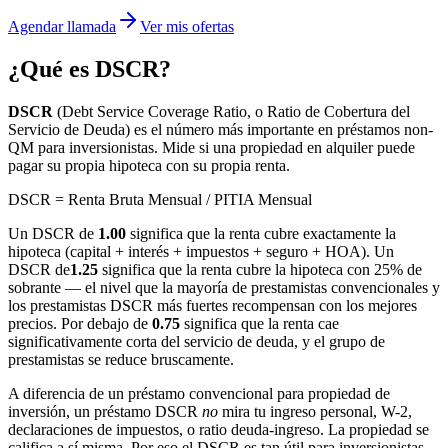
Agendar llamada
Ver mis ofertas
¿Qué es DSCR?
DSCR
(Debt Service Coverage Ratio, o Ratio de Cobertura del
Servicio de Deuda) es el número más importante en préstamos non-
QM para inversionistas. Mide si una propiedad en alquiler puede
pagar su propia hipoteca con su propia renta.
DSCR = Renta Bruta Mensual / PITIA Mensual
Un DSCR de
1.00
significa que la renta cubre exactamente la
hipoteca (capital + interés + impuestos + seguro + HOA). Un
DSCR de
1.25
significa que la renta cubre la hipoteca con 25% de
sobrante — el nivel que la mayoría de prestamistas convencionales y
los prestamistas DSCR más fuertes recompensan con los mejores
precios. Por debajo de
0.75
significa que la renta cae
significativamente corta del servicio de deuda, y el grupo de
prestamistas se reduce bruscamente.
A diferencia de un préstamo convencional para propiedad de
inversión, un préstamo DSCR
no
mira tu ingreso personal, W-2,
declaraciones de impuestos, o ratio deuda-ingreso. La propiedad se
califica a sí misma. Por eso el DSCR es tan útil para inversionistas