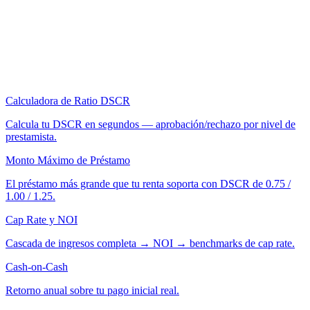
Calculadora de Ratio DSCR
Calcula tu DSCR en segundos — aprobación/rechazo por nivel de
prestamista.
Monto Máximo de Préstamo
El préstamo más grande que tu renta soporta con DSCR de 0.75 /
1.00 / 1.25.
Cap Rate y NOI
Cascada de ingresos completa → NOI → benchmarks de cap rate.
Cash-on-Cash
Retorno anual sobre tu pago inicial real.