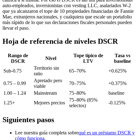
auto-empleados, inversionistas con vesting LLC, asalariados W-2
que ya alcanzaron el tope de 10 propiedades financiadas de Fannie
Mae, extranjeros nacionales, y cualquiera que escale un portafolio
más rápido de lo que sus declaraciones fiscales personales pueden
llevar el paso.
Hoja de referencia de niveles DSCR
Rango de
Tope típico de
Tasa vs
Nivel
DSCR
LTV
baseline
Territorio sin
Sub-0.75
65–70%
+0.625%
ratio
Apretado pero
0.75 – 0.99
70–75%
+0.375%
viable
1.00 – 1.24
Mainstream
75–80%
baseline
75–80% (85%
1.25+
Mejores precios
-0.125%
selectos)
Siguientes pasos
Lee nuestra guía completa sobre
qué es un préstamo DSCR y
cómo funciona
.