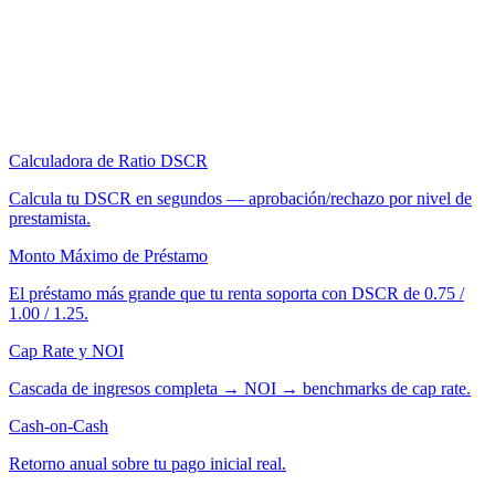
Calculadora de Ratio DSCR
Calcula tu DSCR en segundos — aprobación/rechazo por nivel de
prestamista.
Monto Máximo de Préstamo
El préstamo más grande que tu renta soporta con DSCR de 0.75 /
1.00 / 1.25.
Cap Rate y NOI
Cascada de ingresos completa → NOI → benchmarks de cap rate.
Cash-on-Cash
Retorno anual sobre tu pago inicial real.