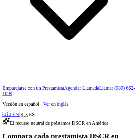
Emparejarse con un Prestamista
Agendar Llamada
Llamar (989) 662-
1099
Versión en español ·
Ver en inglés
🇺🇸
EN
🇲🇽
ES
El recurso neutral de préstamos DSCR en América
Compara cada prestamista DSCR en