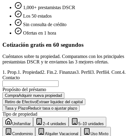
1,000+ prestamistas DSCR
Los 50 estados
Sin consulta de crédito
Ofertas en 1 hora
Cotización gratis en 60 segundos
Cuéntanos sobre tu propiedad. Comparamos con los principales
prestamistas DSCR y te enviamos las 3 mejores ofertas.
1
.
Prop.
1
.
Propiedad
2
.
Fin.
2
.
Finanzas
3
.
Perfil
3
.
Perfil
4
.
Cont.
4
.
Contacto
Propósito del préstamo
Compra
Adquirir nueva propiedad
Retiro de Efectivo
Extraer liquidez del capital
Tasa y Plazo
Reducir tasa o ajustar plazo
Tipo de propiedad
Unifamiliar
2–4 unidades
5–10 unidades
Condominio
Alquiler Vacacional
Uso Mixto