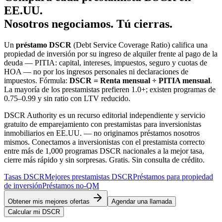
EE.UU.
Nosotros negociamos. Tú cierras.
Un
préstamo DSCR
(Debt Service Coverage Ratio) califica una
propiedad de inversión por su ingreso de alquiler frente al pago de la
deuda — PITIA: capital, intereses, impuestos, seguro y cuotas de
HOA — no por los ingresos personales ni declaraciones de
impuestos. Fórmula:
DSCR = Renta mensual ÷ PITIA mensual
.
La mayoría de los prestamistas prefieren 1.0+; existen programas de
0.75–0.99 y sin ratio con LTV reducido.
DSCR Authority es un recurso editorial independiente y servicio
gratuito de emparejamiento con prestamistas para inversionistas
inmobiliarios en EE.UU. — no originamos préstamos nosotros
mismos. Conectamos a inversionistas con el prestamista correcto
entre más de 1,000 programas DSCR nacionales a la mejor tasa,
cierre más rápido y sin sorpresas. Gratis. Sin consulta de crédito.
Tasas DSCR
Mejores prestamistas DSCR
Préstamos para propiedad
de inversión
Préstamos no-QM
Obtener mis mejores ofertas
Agendar una llamada
Calcular mi DSCR