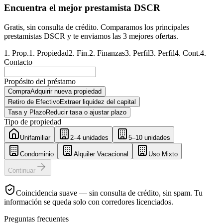
Encuentra el mejor prestamista DSCR
Gratis, sin consulta de crédito. Comparamos los principales
prestamistas DSCR y te enviamos las 3 mejores ofertas.
1
.
Prop.
1
.
Propiedad
2
.
Fin.
2
.
Finanzas
3
.
Perfil
3
.
Perfil
4
.
Cont.
4
.
Contacto
Propósito del préstamo
Compra
Adquirir nueva propiedad
Retiro de Efectivo
Extraer liquidez del capital
Tasa y Plazo
Reducir tasa o ajustar plazo
Tipo de propiedad
Unifamiliar
2–4 unidades
5–10 unidades
Condominio
Alquiler Vacacional
Uso Mixto
Continuar
Coincidencia suave — sin consulta de crédito, sin spam. Tu
información se queda solo con corredores licenciados.
Preguntas frecuentes