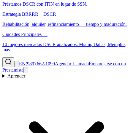
Préstamos DSCR con ITIN en lugar de SSN.
Estrategia BRRRR + DSCR
Rehabilitación, alquiler, refinanciamiento — tiempo y maduración.
Ciudades Principales →
10 mejores mercados DSCR analizados: Miami, Dallas, Memphis,
más.
EN
(989) 662-1099
Agendar Llamada
Emparejarse con un
Prestamista
Aprender