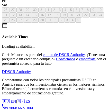
Fri
Sat
26
27
28
29
30
31
1
2
3
4
5
6
7
8
9
10
11
12
13
14
15
16
17
18
19
20
21
22
23
24
25
26
27
28
29
30
31
1
2
3
4
5
Available Times
Loading availability...
Chris Micucci es parte del
equipo de DSCR Authority
. ¿Tienes una
pregunta o un escenario complejo?
Contáctanos
o
emparéjate
con el
prestamista correcto para tu trato.
D
DSCR Authority
Comparamos con todos los principales prestamistas DSCR en
América para que los inversionistas cierren en los mejores términos.
Editorial neutral, herramientas centradas en el inversionista y
emparejamiento de cotizaciones gratuito.
🇺🇸 EN
|
🇲🇽 ES
(989) 662-1099