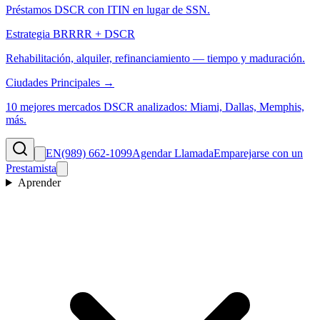
Préstamos DSCR con ITIN en lugar de SSN.
Estrategia BRRRR + DSCR
Rehabilitación, alquiler, refinanciamiento — tiempo y maduración.
Ciudades Principales →
10 mejores mercados DSCR analizados: Miami, Dallas, Memphis,
más.
EN
(989) 662-1099
Agendar Llamada
Emparejarse con un
Prestamista
Aprender