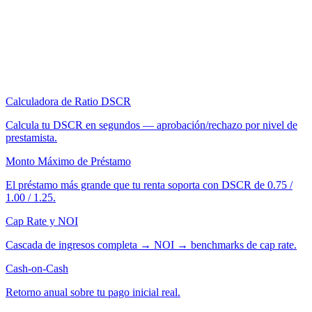
Calculadora de Ratio DSCR
Calcula tu DSCR en segundos — aprobación/rechazo por nivel de
prestamista.
Monto Máximo de Préstamo
El préstamo más grande que tu renta soporta con DSCR de 0.75 /
1.00 / 1.25.
Cap Rate y NOI
Cascada de ingresos completa → NOI → benchmarks de cap rate.
Cash-on-Cash
Retorno anual sobre tu pago inicial real.