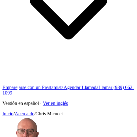
Emparejarse con un Prestamista
Agendar Llamada
Llamar (989) 662-
1099
Versión en español ·
Ver en inglés
Inicio
/
Acerca de
/
Chris Micucci