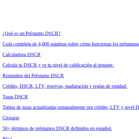
¿Qué es un Préstamo DSCR?
Guía completa de 4,000 palabras sobre cómo funcionan los préstam
Calculadora DSCR
Calcula tu DSCR y ve tu nivel de calificación al instante.
Requisitos del Préstamo DSCR
Crédito, DSCR, LTV, reservas, maduración y reglas de entidad.
Tasas DSCR
Tablas de tasas actualizadas semanalmente por crédito, LTV y nivel
Glosario
50+ términos de préstamos DSCR definidos en español.
Blog