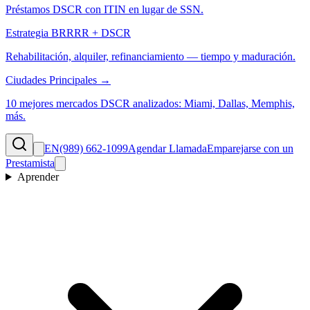
Préstamos DSCR con ITIN en lugar de SSN.
Estrategia BRRRR + DSCR
Rehabilitación, alquiler, refinanciamiento — tiempo y maduración.
Ciudades Principales →
10 mejores mercados DSCR analizados: Miami, Dallas, Memphis,
más.
EN
(989) 662-1099
Agendar Llamada
Emparejarse con un
Prestamista
Aprender