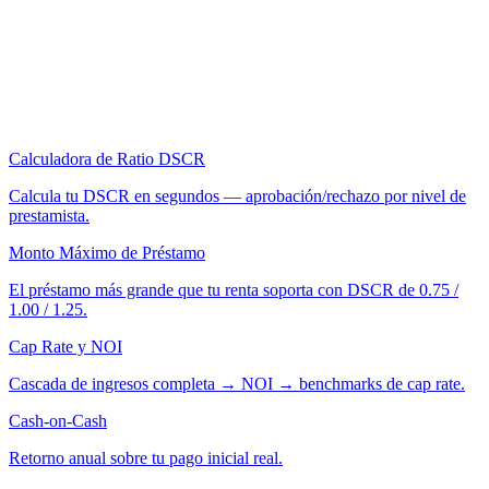
Calculadora de Ratio DSCR
Calcula tu DSCR en segundos — aprobación/rechazo por nivel de
prestamista.
Monto Máximo de Préstamo
El préstamo más grande que tu renta soporta con DSCR de 0.75 /
1.00 / 1.25.
Cap Rate y NOI
Cascada de ingresos completa → NOI → benchmarks de cap rate.
Cash-on-Cash
Retorno anual sobre tu pago inicial real.