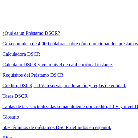
¿Qué es un Préstamo DSCR?
Guía completa de 4,000 palabras sobre cómo funcionan los préstam
Calculadora DSCR
Calcula tu DSCR y ve tu nivel de calificación al instante.
Requisitos del Préstamo DSCR
Crédito, DSCR, LTV, reservas, maduración y reglas de entidad.
Tasas DSCR
Tablas de tasas actualizadas semanalmente por crédito, LTV y nivel
Glosario
50+ términos de préstamos DSCR definidos en español.
Blog