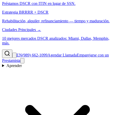
Préstamos DSCR con ITIN en lugar de SSN.
Estrategia BRRRR + DSCR
Rehabilitación, alquiler, refinanciamiento — tiempo y maduración.
Ciudades Principales →
10 mejores mercados DSCR analizados: Miami, Dallas, Memphis,
más.
EN
(989) 662-1099
Agendar Llamada
Emparejarse con un
Prestamista
Aprender