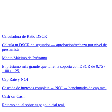
Calculadora de Ratio DSCR
Calcula tu DSCR en segundos — aprobación/rechazo por nivel de
prestamista.
Monto Máximo de Préstamo
El préstamo más grande que tu renta soporta con DSCR de 0.75 /
1.00 / 1.25.
Cap Rate y NOI
Cascada de ingresos completa → NOI → benchmarks de cap rate.
Cash-on-Cash
Retorno anual sobre tu pago inicial real.