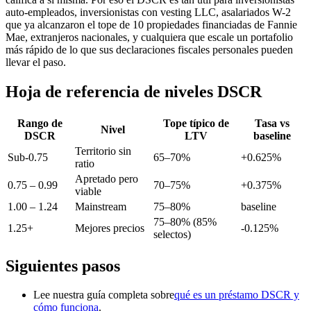
auto-empleados, inversionistas con vesting LLC, asalariados W-2
que ya alcanzaron el tope de 10 propiedades financiadas de Fannie
Mae, extranjeros nacionales, y cualquiera que escale un portafolio
más rápido de lo que sus declaraciones fiscales personales pueden
llevar el paso.
Hoja de referencia de niveles DSCR
Rango de
Tope típico de
Tasa vs
Nivel
DSCR
LTV
baseline
Territorio sin
Sub-0.75
65–70%
+0.625%
ratio
Apretado pero
0.75 – 0.99
70–75%
+0.375%
viable
1.00 – 1.24
Mainstream
75–80%
baseline
75–80% (85%
1.25+
Mejores precios
-0.125%
selectos)
Siguientes pasos
Lee nuestra guía completa sobre
qué es un préstamo DSCR y
cómo funciona
.