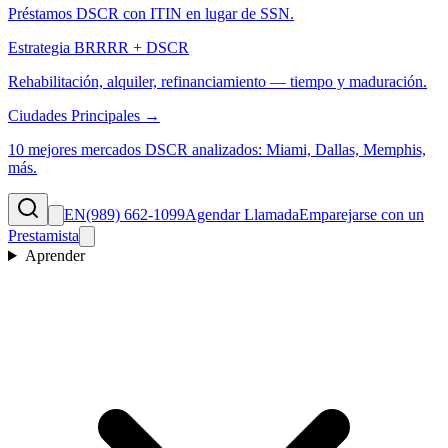
Préstamos DSCR con ITIN en lugar de SSN.
Estrategia BRRRR + DSCR
Rehabilitación, alquiler, refinanciamiento — tiempo y maduración.
Ciudades Principales →
10 mejores mercados DSCR analizados: Miami, Dallas, Memphis,
más.
EN
(989) 662-1099
Agendar Llamada
Emparejarse con un
Prestamista
Aprender