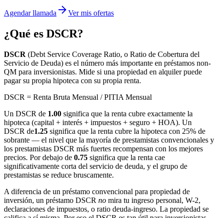
Agendar llamada
Ver mis ofertas
¿Qué es DSCR?
DSCR
(Debt Service Coverage Ratio, o Ratio de Cobertura del
Servicio de Deuda) es el número más importante en préstamos non-
QM para inversionistas. Mide si una propiedad en alquiler puede
pagar su propia hipoteca con su propia renta.
DSCR = Renta Bruta Mensual / PITIA Mensual
Un DSCR de
1.00
significa que la renta cubre exactamente la
hipoteca (capital + interés + impuestos + seguro + HOA). Un
DSCR de
1.25
significa que la renta cubre la hipoteca con 25% de
sobrante — el nivel que la mayoría de prestamistas convencionales y
los prestamistas DSCR más fuertes recompensan con los mejores
precios. Por debajo de
0.75
significa que la renta cae
significativamente corta del servicio de deuda, y el grupo de
prestamistas se reduce bruscamente.
A diferencia de un préstamo convencional para propiedad de
inversión, un préstamo DSCR
no
mira tu ingreso personal, W-2,
declaraciones de impuestos, o ratio deuda-ingreso. La propiedad se
califica a sí misma. Por eso el DSCR es tan útil para inversionistas