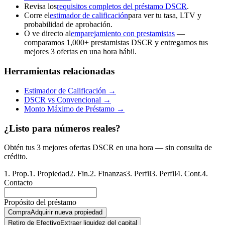
Revisa los
requisitos completos del préstamo DSCR
.
Corre el
estimador de calificación
para ver tu tasa, LTV y
probabilidad de aprobación.
O ve directo al
emparejamiento con prestamistas
—
comparamos 1,000+ prestamistas DSCR y entregamos tus
mejores 3 ofertas en una hora hábil.
Herramientas relacionadas
Estimador de Calificación →
DSCR vs Convencional →
Monto Máximo de Préstamo →
¿Listo para números reales?
Obtén tus 3 mejores ofertas DSCR en una hora — sin consulta de
crédito.
1
.
Prop.
1
.
Propiedad
2
.
Fin.
2
.
Finanzas
3
.
Perfil
3
.
Perfil
4
.
Cont.
4
.
Contacto
Propósito del préstamo
Compra
Adquirir nueva propiedad
Retiro de Efectivo
Extraer liquidez del capital