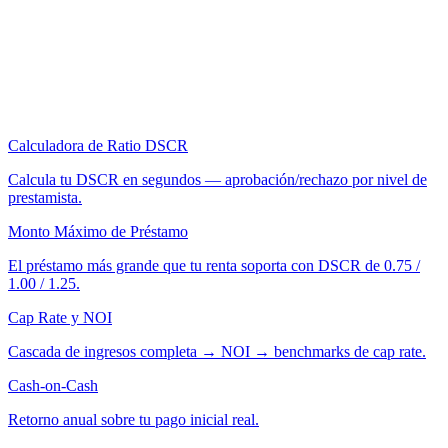
Calculadora de Ratio DSCR
Calcula tu DSCR en segundos — aprobación/rechazo por nivel de
prestamista.
Monto Máximo de Préstamo
El préstamo más grande que tu renta soporta con DSCR de 0.75 /
1.00 / 1.25.
Cap Rate y NOI
Cascada de ingresos completa → NOI → benchmarks de cap rate.
Cash-on-Cash
Retorno anual sobre tu pago inicial real.