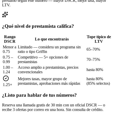
préstamo según este número — mayor DSCR, mejor tasa, mayor
LTV.
¿Qué nivel de prestamista califica?
Rango
Tope típico de
Lo que encontrarás
DSCR
LTV
Menor a
Limitado — considera un programa sin
65–70%
0.75
ratio o tipo Griffin
0.75 –
Competitivo — 5+ opciones de
70–75%
0.99
prestamistas
1.00 –
Acceso amplio a prestamistas, precios
hasta 80%
1.24
convencionales
Mejores tasas, mayor grupo de
hasta 80%
prestamistas, aprobaciones más rápidas
(85% selectos)
1.25+
¿Listo para hablar de tus números?
Reserva una llamada gratis de 30 min con un oficial DSCR — o
recibe 3 ofertas por correo en una hora. Sin consulta de crédito.