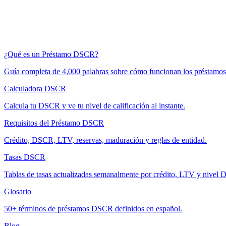
¿Qué es un Préstamo DSCR?
Guía completa de 4,000 palabras sobre cómo funcionan los préstam
Calculadora DSCR
Calcula tu DSCR y ve tu nivel de calificación al instante.
Requisitos del Préstamo DSCR
Crédito, DSCR, LTV, reservas, maduración y reglas de entidad.
Tasas DSCR
Tablas de tasas actualizadas semanalmente por crédito, LTV y nivel
Glosario
50+ términos de préstamos DSCR definidos en español.
Blog