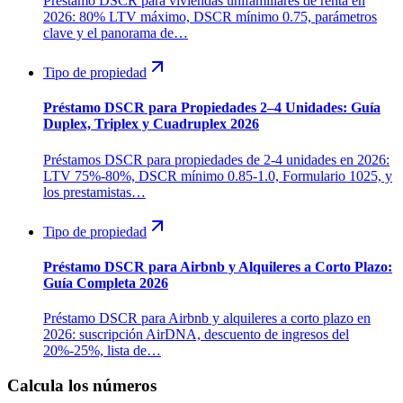
Préstamo DSCR para viviendas unifamiliares de renta en
2026: 80% LTV máximo, DSCR mínimo 0.75, parámetros
clave y el panorama de…
Tipo de propiedad
Préstamo DSCR para Propiedades 2–4 Unidades: Guía
Duplex, Triplex y Cuadruplex 2026
Préstamos DSCR para propiedades de 2-4 unidades en 2026:
LTV 75%-80%, DSCR mínimo 0.85-1.0, Formulario 1025, y
los prestamistas…
Tipo de propiedad
Préstamo DSCR para Airbnb y Alquileres a Corto Plazo:
Guía Completa 2026
Préstamo DSCR para Airbnb y alquileres a corto plazo en
2026: suscripción AirDNA, descuento de ingresos del
20%-25%, lista de…
Calcula los números