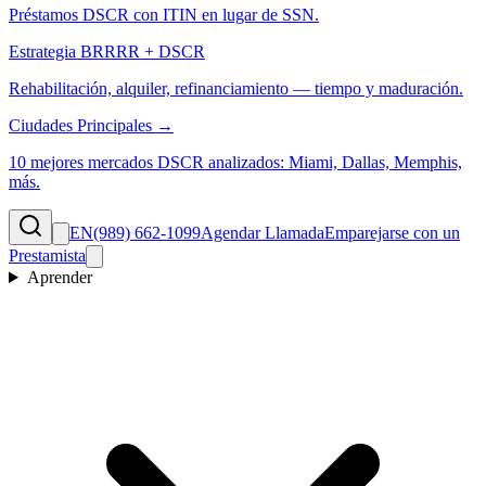
Préstamos DSCR con ITIN en lugar de SSN.
Estrategia BRRRR + DSCR
Rehabilitación, alquiler, refinanciamiento — tiempo y maduración.
Ciudades Principales →
10 mejores mercados DSCR analizados: Miami, Dallas, Memphis,
más.
EN
(989) 662-1099
Agendar Llamada
Emparejarse con un
Prestamista
Aprender