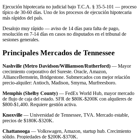
Ejecución hipotecaria no judicial bajo T.C.A. § 35-5-101 — proceso
típico de 30-60 días. Uno de los procesos de ejecución hipotecaria
más rápidos del país.
Desalojo muy rápido — aviso de 14 días para falta de pago,
resolución en 7-14 días en casos no disputados en el tribunal de
sesiones generales.
Principales Mercados de Tennessee
Nashville (Metro Davidson/Williamson/Rutherford)
— Mayor
crecimiento corporativo del Sureste. Oracle, Amazon,
AllianceBernstein, Bridgestone. Submercados con mejor relación
precio-alquiler: Antioch, Madison, Smyrna, Murfreesboro.
Memphis (Shelby County)
— FedEx World Hub, mayor mercado
de flujo de caja del estado. SFR de $80K-$200K con alquileres de
$800-$1,400. Requiere gestión activa.
Knoxville
— Universidad de Tennessee, TVA. Mercado estable,
precios de $180K-$320K.
Chattanooga
— Volkswagen, Amazon, startup hub. Crecimiento
sólido. Propiedades de $200K-$370K.