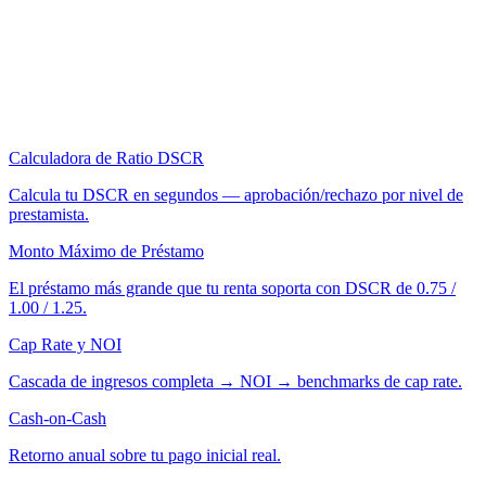
Calculadora de Ratio DSCR
Calcula tu DSCR en segundos — aprobación/rechazo por nivel de
prestamista.
Monto Máximo de Préstamo
El préstamo más grande que tu renta soporta con DSCR de 0.75 /
1.00 / 1.25.
Cap Rate y NOI
Cascada de ingresos completa → NOI → benchmarks de cap rate.
Cash-on-Cash
Retorno anual sobre tu pago inicial real.