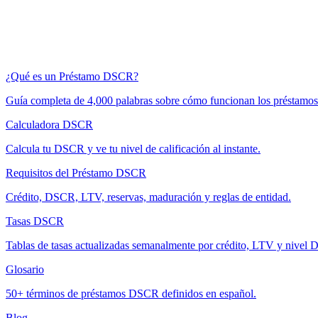
¿Qué es un Préstamo DSCR?
Guía completa de 4,000 palabras sobre cómo funcionan los préstam
Calculadora DSCR
Calcula tu DSCR y ve tu nivel de calificación al instante.
Requisitos del Préstamo DSCR
Crédito, DSCR, LTV, reservas, maduración y reglas de entidad.
Tasas DSCR
Tablas de tasas actualizadas semanalmente por crédito, LTV y nivel
Glosario
50+ términos de préstamos DSCR definidos en español.
Blog