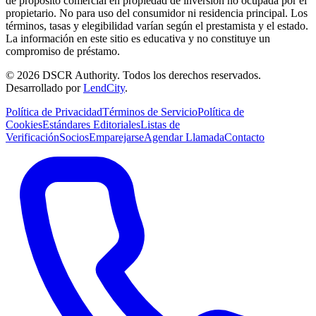
de propósito comercial en propiedad de inversión no ocupada por el
propietario. No para uso del consumidor ni residencia principal. Los
términos, tasas y elegibilidad varían según el prestamista y el estado.
La información en este sitio es educativa y no constituye un
compromiso de préstamo.
©
2026
DSCR Authority
.
Todos los derechos reservados.
Desarrollado por
LendCity
.
Política de Privacidad
Términos de Servicio
Política de
Cookies
Estándares Editoriales
Listas de
Verificación
Socios
Emparejarse
Agendar Llamada
Contacto