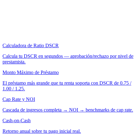
Calculadora de Ratio DSCR
Calcula tu DSCR en segundos — aprobación/rechazo por nivel de
prestamista.
Monto Máximo de Préstamo
El préstamo más grande que tu renta soporta con DSCR de 0.75 /
1.00 / 1.25.
Cap Rate y NOI
Cascada de ingresos completa → NOI → benchmarks de cap rate.
Cash-on-Cash
Retorno anual sobre tu pago inicial real.