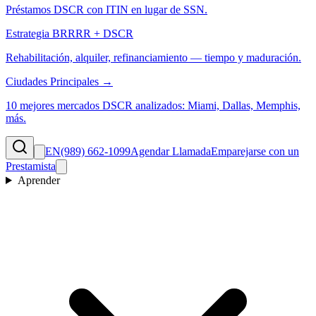
Préstamos DSCR con ITIN en lugar de SSN.
Estrategia BRRRR + DSCR
Rehabilitación, alquiler, refinanciamiento — tiempo y maduración.
Ciudades Principales →
10 mejores mercados DSCR analizados: Miami, Dallas, Memphis,
más.
EN
(989) 662-1099
Agendar Llamada
Emparejarse con un
Prestamista
Aprender