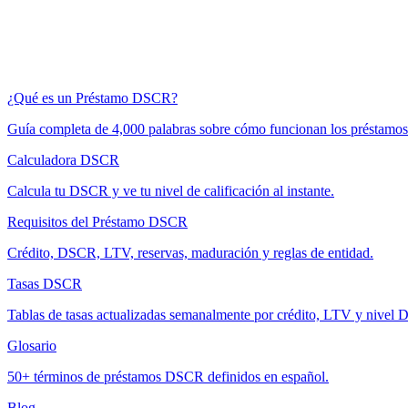
¿Qué es un Préstamo DSCR?
Guía completa de 4,000 palabras sobre cómo funcionan los préstam
Calculadora DSCR
Calcula tu DSCR y ve tu nivel de calificación al instante.
Requisitos del Préstamo DSCR
Crédito, DSCR, LTV, reservas, maduración y reglas de entidad.
Tasas DSCR
Tablas de tasas actualizadas semanalmente por crédito, LTV y nivel
Glosario
50+ términos de préstamos DSCR definidos en español.
Blog