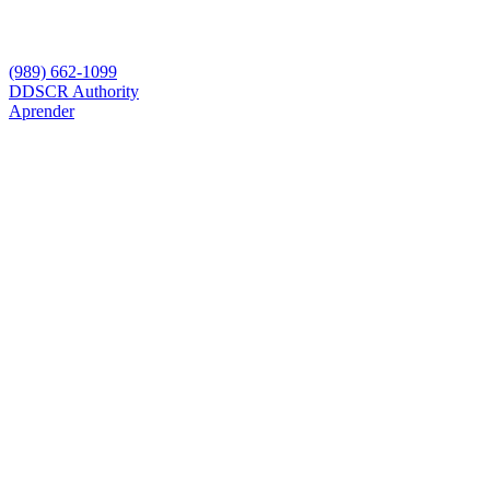
(989) 662-1099
D
DSCR Authority
Aprender