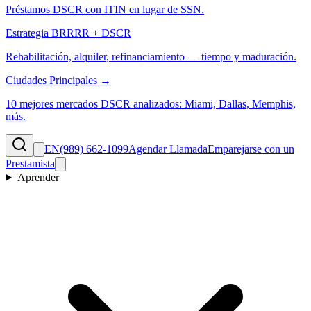
Préstamos DSCR con ITIN en lugar de SSN.
Estrategia BRRRR + DSCR
Rehabilitación, alquiler, refinanciamiento — tiempo y maduración.
Ciudades Principales →
10 mejores mercados DSCR analizados: Miami, Dallas, Memphis,
más.
EN
(989) 662-1099
Agendar Llamada
Emparejarse con un
Prestamista
Aprender