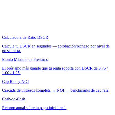
Calculadora de Ratio DSCR
Calcula tu DSCR en segundos — aprobación/rechazo por nivel de
prestamista.
Monto Máximo de Préstamo
El préstamo más grande que tu renta soporta con DSCR de 0.75 /
1.00 / 1.25.
Cap Rate y NOI
Cascada de ingresos completa → NOI → benchmarks de cap rate.
Cash-on-Cash
Retorno anual sobre tu pago inicial real.