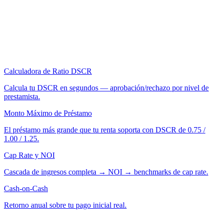
Calculadora de Ratio DSCR
Calcula tu DSCR en segundos — aprobación/rechazo por nivel de
prestamista.
Monto Máximo de Préstamo
El préstamo más grande que tu renta soporta con DSCR de 0.75 /
1.00 / 1.25.
Cap Rate y NOI
Cascada de ingresos completa → NOI → benchmarks de cap rate.
Cash-on-Cash
Retorno anual sobre tu pago inicial real.