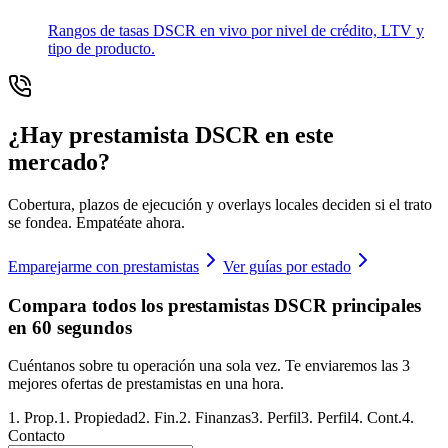
Rangos de tasas DSCR en vivo por nivel de crédito, LTV y
tipo de producto.
¿Hay prestamista DSCR en este
mercado?
Cobertura, plazos de ejecución y overlays locales deciden si el trato
se fondea. Empatéate ahora.
Emparejarme con prestamistas
Ver guías por estado
Compara todos los prestamistas DSCR principales
en 60 segundos
Cuéntanos sobre tu operación una sola vez. Te enviaremos las 3
mejores ofertas de prestamistas en una hora.
1
.
Prop.
1
.
Propiedad
2
.
Fin.
2
.
Finanzas
3
.
Perfil
3
.
Perfil
4
.
Cont.
4
.
Contacto