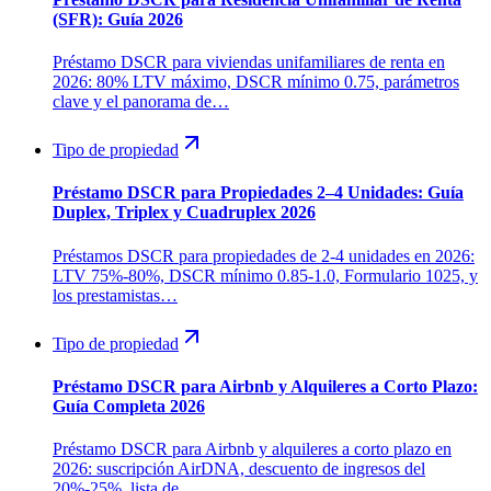
(SFR): Guía 2026
Préstamo DSCR para viviendas unifamiliares de renta en
2026: 80% LTV máximo, DSCR mínimo 0.75, parámetros
clave y el panorama de…
Tipo de propiedad
Préstamo DSCR para Propiedades 2–4 Unidades: Guía
Duplex, Triplex y Cuadruplex 2026
Préstamos DSCR para propiedades de 2-4 unidades en 2026:
LTV 75%-80%, DSCR mínimo 0.85-1.0, Formulario 1025, y
los prestamistas…
Tipo de propiedad
Préstamo DSCR para Airbnb y Alquileres a Corto Plazo:
Guía Completa 2026
Préstamo DSCR para Airbnb y alquileres a corto plazo en
2026: suscripción AirDNA, descuento de ingresos del
20%-25%, lista de…