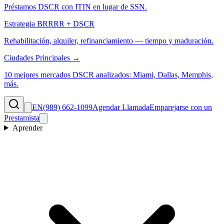
Préstamos DSCR con ITIN en lugar de SSN.
Estrategia BRRRR + DSCR
Rehabilitación, alquiler, refinanciamiento — tiempo y maduración.
Ciudades Principales →
10 mejores mercados DSCR analizados: Miami, Dallas, Memphis,
más.
EN
(989) 662-1099
Agendar Llamada
Emparejarse con un
Prestamista
Aprender