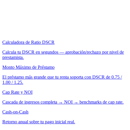
Calculadora de Ratio DSCR
Calcula tu DSCR en segundos — aprobación/rechazo por nivel de
prestamista.
Monto Máximo de Préstamo
El préstamo más grande que tu renta soporta con DSCR de 0.75 /
1.00 / 1.25.
Cap Rate y NOI
Cascada de ingresos completa → NOI → benchmarks de cap rate.
Cash-on-Cash
Retorno anual sobre tu pago inicial real.