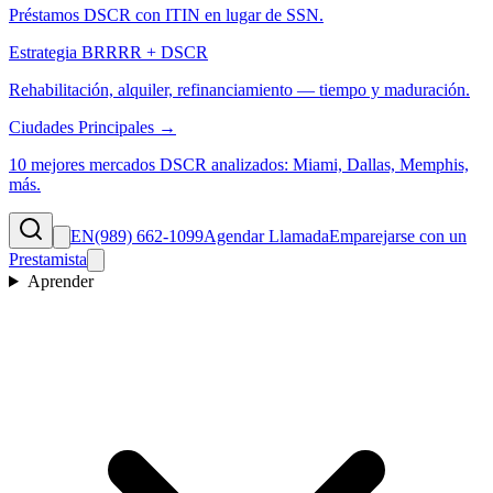
Préstamos DSCR con ITIN en lugar de SSN.
Estrategia BRRRR + DSCR
Rehabilitación, alquiler, refinanciamiento — tiempo y maduración.
Ciudades Principales →
10 mejores mercados DSCR analizados: Miami, Dallas, Memphis,
más.
EN
(989) 662-1099
Agendar Llamada
Emparejarse con un
Prestamista
Aprender