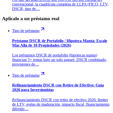
convencional, la cuadrícula completa de LLPA (FICO, LTV,
DSCR, tipo de…
Aplícalo a un préstamo real
Tipo de préstamo
Préstamo DSCR de Portafolio / Hipoteca Manta: Escale
Más Allá de 10 Propiedades (2026)
Los préstamos DSCR de portafolio (hipotecas manta)
financian 5+ rentas bajo un solo pagaré. DSCR combinado,
provisiones de…
Tipo de préstamo
Refinanciamiento DSCR con Retiro de Efectivo: Guía
2026 para Inversionistas
Refinanciamiento DSCR con retiro de efectivo 2026: límites
de LTV, reglas de maduración, impacto fiscal, financiamiento
diferido…