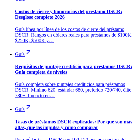
Costos de cierre y honorarios del préstamo DSCR:
Desglose completo 2026
Guía línea por línea de los costos de cierre del préstamo
DSCR. Rangos en dólares reales para préstamos de $100K,
$250K, $500K y…
Guía
Requisitos de puntaje crediticio para préstamos DSCR:
Guía completa de niveles
Guía completa sobre puntajes crediticios para préstamos
DSCR. Mínimo 620, estándar 680, preferido 720/740, élite
780+. Impacto en…
Guía
Tasas de préstamos DSCR explicadas: Por qué son más
altas, qué las impulsa y cómo comparar
Por qué las tasas DSCR son 100-150 bps por encima del