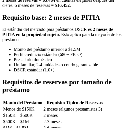
2 meses de reservas =
$5,484
en cuentas elegibles después del
cierre. 6 meses de reservas =
$16,452
.
Requisito base: 2 meses de PITIA
El estándar del mercado para préstamos DSCR es
2 meses de
PITIA en la propiedad sujeto
. Esto aplica para la mayoría de los
préstamos:
Monto del préstamo inferior a $1.5M
Perfil crediticio estándar (680+ FICO)
Prestatario doméstico
Unifamiliar, 2-4 unidades o condo garantizable
DSCR estándar (1.0+)
Requisitos de reservas por tamaño de
préstamo
Monto del Préstamo
Requisito Típico de Reservas
Menos de $150K
2 meses (algunos prestamistas 3)
$150K – $500K
2 meses
$500K – $1M
2-3 meses
$1M – $1.5M
3-6 meses