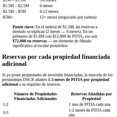
$1.5M – $2.5M
6 meses
$2.5M – $5M
6-12 meses
$5M+
12+ meses (negociado por cartera)
Punto clave:
En el umbral de $1.5M, las reservas a
menudo se triplican (2 meses → 6 meses). En un
préstamo de $1.8M con $12,000 de PITIA, eso son
$72,000 en reservas
— un elemento de filtrado
significativo al escalar portafolios.
Reservas por cada propiedad financiada
adicional
Si ya posee propiedades de inversión financiadas, la mayoría de los
prestamistas DSCR añaden
1-3 meses de PITIA por propiedad
adicional
a su requisito de reservas.
Número de Propiedades
Reservas Añadidas por
Financiadas Adicionales
Propiedad
1-2
1 mes de PITIA cada una
1-2 meses de PITIA cada
3-5
una