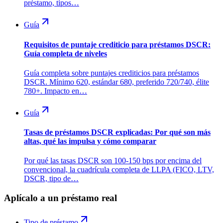
préstamo, tipos…
Guía
Requisitos de puntaje crediticio para préstamos DSCR:
Guía completa de niveles
Guía completa sobre puntajes crediticios para préstamos
DSCR. Mínimo 620, estándar 680, preferido 720/740, élite
780+. Impacto en…
Guía
Tasas de préstamos DSCR explicadas: Por qué son más
altas, qué las impulsa y cómo comparar
Por qué las tasas DSCR son 100-150 bps por encima del
convencional, la cuadrícula completa de LLPA (FICO, LTV,
DSCR, tipo de…
Aplícalo a un préstamo real
Tipo de préstamo