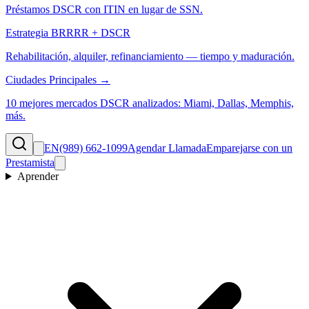
Préstamos DSCR con ITIN en lugar de SSN.
Estrategia BRRRR + DSCR
Rehabilitación, alquiler, refinanciamiento — tiempo y maduración.
Ciudades Principales →
10 mejores mercados DSCR analizados: Miami, Dallas, Memphis,
más.
EN
(989) 662-1099
Agendar Llamada
Emparejarse con un
Prestamista
Aprender