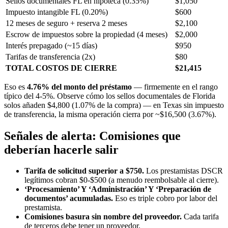
Sellos documentales FL en hipoteca (0.35%)
$1,050
Impuesto intangible FL (0.20%)
$600
12 meses de seguro + reserva 2 meses
$2,100
Escrow de impuestos sobre la propiedad (4 meses)
$2,000
Interés prepagado (~15 días)
$950
Tarifas de transferencia (2x)
$80
TOTAL COSTOS DE CIERRE
$21,415
Eso es
4.76% del monto del préstamo
— firmemente en el rango
típico del 4-5%. Observe cómo los sellos documentales de Florida
solos añaden $4,800 (1.07% de la compra) — en Texas sin impuesto
de transferencia, la misma operación cierra por ~$16,500 (3.67%).
Señales de alerta: Comisiones que
deberían hacerle salir
Tarifa de solicitud superior a $750.
Los prestamistas DSCR
legítimos cobran $0-$500 (a menudo reembolsable al cierre).
‘Procesamiento’ Y ‘Administración’ Y ‘Preparación de
documentos’ acumuladas.
Eso es triple cobro por labor del
prestamista.
Comisiones basura sin nombre del proveedor.
Cada tarifa
de terceros debe tener un proveedor.