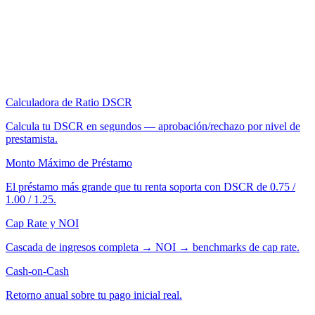
Calculadora de Ratio DSCR
Calcula tu DSCR en segundos — aprobación/rechazo por nivel de
prestamista.
Monto Máximo de Préstamo
El préstamo más grande que tu renta soporta con DSCR de 0.75 /
1.00 / 1.25.
Cap Rate y NOI
Cascada de ingresos completa → NOI → benchmarks de cap rate.
Cash-on-Cash
Retorno anual sobre tu pago inicial real.