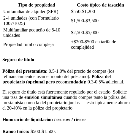
Tipo de propiedad
Costo típico de tasación
Unifamiliar de alquiler (SFR)
$550-$1,200
2-4 unidades (con Formulario
$1,500-$3,500
1007/1025)
Multifamiliar pequeño de 5-10
$2,500-$5,000
unidades
+$200-$500 en tarifa de
Propiedad rural o compleja
complejidad
Seguro de título
Póliza del prestamista:
0.5-1.0% del precio de compra (los
refinanciamientos usan el monto del préstamo).
Póliza del
propietario (opcional pero recomendada):
0.3-0.5% adicional.
El seguro de título está fuertemente regulado por el estado. Solicite
una tasa de
emisión simultánea
cuando compre tanto la póliza del
prestamista como la del propietario juntas — esto típicamente ahorra
el 20-40% en la póliza del propietario.
Honorario de liquidación / escrow / cierre
Rango típico:
$500-$1,500.