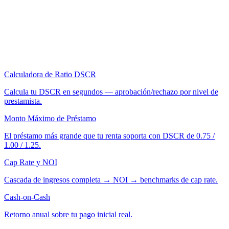
Calculadora de Ratio DSCR
Calcula tu DSCR en segundos — aprobación/rechazo por nivel de
prestamista.
Monto Máximo de Préstamo
El préstamo más grande que tu renta soporta con DSCR de 0.75 /
1.00 / 1.25.
Cap Rate y NOI
Cascada de ingresos completa → NOI → benchmarks de cap rate.
Cash-on-Cash
Retorno anual sobre tu pago inicial real.