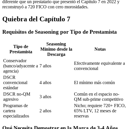
diferente que un prestatario que presentó el Capítulo 7 en 2022 y
reconstruyó a 720 FICO con cero morosidades.
Quiebra del Capítulo 7
Requisitos de Seasoning por Tipo de Prestamista
Seasoning
Tipo de
Mínimo desde la
Notas
Prestamista
Descarga
Conservador
Efectivamente equivalente a
(banco/adyacente a
7 años
convencional
agencia)
DSCR
convencional
4 años
El mínimo más común
estándar
DSCR no-QM
Común en el espacio no-
3 años
agresivo
QM sub-prime competitivo
Programas de
Nicho; requiere 720+ FICO,
cartera
2 años
65% LTV, 12 meses de
especializados
reservas
Qué Necesita Demostrar en la Marca de 3-4 Años