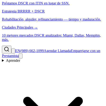
Préstamos DSCR con ITIN en lugar de SSN.
Estrategia BRRRR + DSCR
Rehabilitación, alquiler, refinanciamiento — tiempo y maduración.
Ciudades Principales →
10 mejores mercados DSCR analizados: Miami, Dallas, Memphis,
más.
EN
(989) 662-1099
Agendar Llamada
Emparejarse con un
Prestamista
Aprender