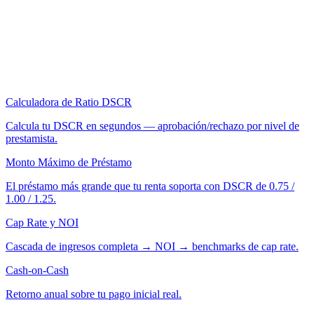
Calculadora de Ratio DSCR
Calcula tu DSCR en segundos — aprobación/rechazo por nivel de
prestamista.
Monto Máximo de Préstamo
El préstamo más grande que tu renta soporta con DSCR de 0.75 /
1.00 / 1.25.
Cap Rate y NOI
Cascada de ingresos completa → NOI → benchmarks de cap rate.
Cash-on-Cash
Retorno anual sobre tu pago inicial real.