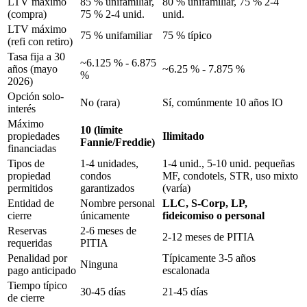
LTV máximo
85 % unifamiliar,
80 % unifamiliar, 75 % 2-4
(compra)
75 % 2-4 unid.
unid.
LTV máximo
75 % unifamiliar
75 % típico
(refi con retiro)
Tasa fija a 30
~6.125 % - 6.875
años (mayo
~6.25 % - 7.875 %
%
2026)
Opción solo-
No (rara)
Sí, comúnmente 10 años IO
interés
Máximo
10 (límite
propiedades
Ilimitado
Fannie/Freddie)
financiadas
Tipos de
1-4 unidades,
1-4 unid., 5-10 unid. pequeñas
propiedad
condos
MF, condotels, STR, uso mixto
permitidos
garantizados
(varía)
Entidad de
Nombre personal
LLC, S-Corp, LP,
cierre
únicamente
fideicomiso o personal
Reservas
2-6 meses de
2-12 meses de PITIA
requeridas
PITIA
Penalidad por
Típicamente 3-5 años
Ninguna
pago anticipado
escalonada
Tiempo típico
30-45 días
21-45 días
de cierre