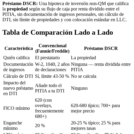
Préstamo DSCR:
Una hipoteca de inversión non-QM que califica
la
propiedad
según su flujo de caja por renta dividido entre el
PITIA, sin documentación de ingresos personales, sin cálculo de
DTI, sin límite de propiedades y con colocación estándar en LLC.
Tabla de Comparación Lado a Lado
Convencional
Característica
Préstamo DSCR
(Fannie/Freddie)
Quién califica
El prestatario
La propiedad
Documentación
W-2, 1040, 2 años
Ninguna — renta dividida entre
de ingresos
de declaraciones
PITIA
Cálculo de DTI
Sí, límite 43-50 %
No se calcula
Impacto del
Añade todo el
nuevo préstamo
Ninguno
PITIA a tu DTI
en DTI
620 (con
overlays,
620-680 típico; 700+ para
FICO mínimo
frecuentemente
mejor precio
680+)
Enganche
20-25 % típico; 25 % para
20 %
mínimo
mejores tasas