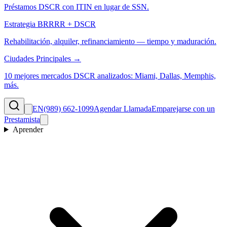
Préstamos DSCR con ITIN en lugar de SSN.
Estrategia BRRRR + DSCR
Rehabilitación, alquiler, refinanciamiento — tiempo y maduración.
Ciudades Principales →
10 mejores mercados DSCR analizados: Miami, Dallas, Memphis,
más.
EN
(989) 662-1099
Agendar Llamada
Emparejarse con un
Prestamista
Aprender