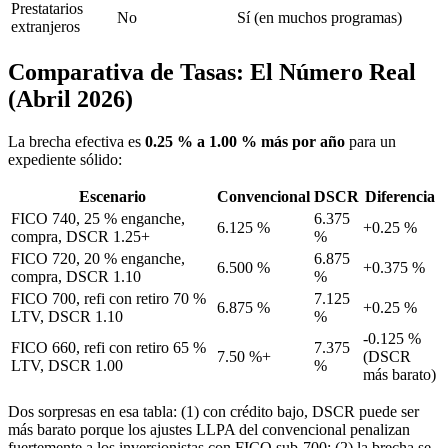
Prestatarios
No
Sí (en muchos programas)
extranjeros
Comparativa de Tasas: El Número Real
(Abril 2026)
La brecha efectiva es
0.25 % a 1.00 % más por año
para un
expediente sólido:
Escenario
Convencional
DSCR
Diferencia
FICO 740, 25 % enganche,
6.375
6.125 %
+0.25 %
compra, DSCR 1.25+
%
FICO 720, 20 % enganche,
6.875
6.500 %
+0.375 %
compra, DSCR 1.10
%
FICO 700, refi con retiro 70 %
7.125
6.875 %
+0.25 %
LTV, DSCR 1.10
%
-0.125 %
FICO 660, refi con retiro 65 %
7.375
7.50 %+
(DSCR
LTV, DSCR 1.00
%
más barato)
Dos sorpresas en esa tabla: (1) con crédito bajo, DSCR puede ser
más barato porque los ajustes LLPA del convencional penalizan
fuertemente a los inversionistas con FICO sub-700; (2) la brecha se