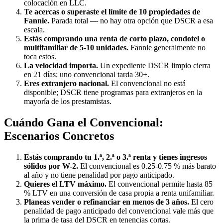
colocación en LLC.
Te acercas o superaste el límite de 10 propiedades de
Fannie.
Parada total — no hay otra opción que DSCR a esa
escala.
Estás comprando una renta de corto plazo, condotel o
multifamiliar de 5-10 unidades.
Fannie generalmente no
toca estos.
La velocidad importa.
Un expediente DSCR limpio cierra
en 21 días; uno convencional tarda 30+.
Eres extranjero nacional.
El convencional no está
disponible; DSCR tiene programas para extranjeros en la
mayoría de los prestamistas.
Cuándo Gana el Convencional:
Escenarios Concretos
Estás comprando tu 1.ª, 2.ª o 3.ª renta y tienes ingresos
sólidos por W-2.
El convencional es 0.25-0.75 % más barato
al año y no tiene penalidad por pago anticipado.
Quieres el LTV máximo.
El convencional permite hasta 85
% LTV en una conversión de casa propia a renta unifamiliar.
Planeas vender o refinanciar en menos de 3 años.
El cero
penalidad de pago anticipado del convencional vale más que
la prima de tasa del DSCR en tenencias cortas.