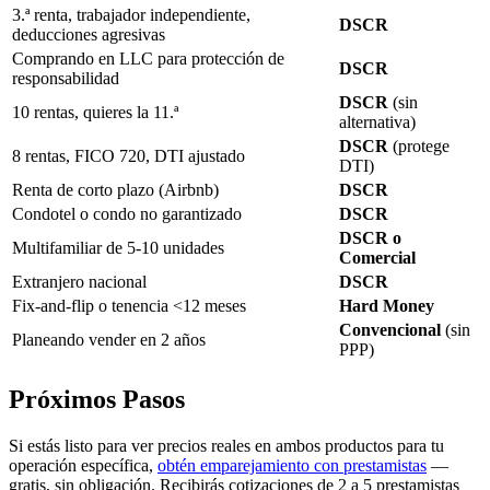
3.ª renta, trabajador independiente,
DSCR
deducciones agresivas
Comprando en LLC para protección de
DSCR
responsabilidad
DSCR
(sin
10 rentas, quieres la 11.ª
alternativa)
DSCR
(protege
8 rentas, FICO 720, DTI ajustado
DTI)
Renta de corto plazo (Airbnb)
DSCR
Condotel o condo no garantizado
DSCR
DSCR o
Multifamiliar de 5-10 unidades
Comercial
Extranjero nacional
DSCR
Fix-and-flip o tenencia <12 meses
Hard Money
Convencional
(sin
Planeando vender en 2 años
PPP)
Próximos Pasos
Si estás listo para ver precios reales en ambos productos para tu
operación específica,
obtén emparejamiento con prestamistas
—
gratis, sin obligación. Recibirás cotizaciones de 2 a 5 prestamistas