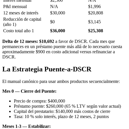
Interés mensual
$2,500
N/A
P&I mensual
N/A
$1,996
12 meses de interés
$30,000
$20,808
Reducción de capital
$0
$3,145
(año 1)
Costo total año 1
$36,000
$25,308
Delta de 12 meses: $10,692
a favor de DSCR. Cada mes que
permaneces en un préstamo puente más allá de lo necesario cuesta
aproximadamente $900 en costo adicional versus refinanciar a
DSCR.
La Estrategia Puente-a-DSCR
El manual canónico para usar ambos productos secuencialmente:
Mes 0 — Cierre del Puente:
Precio de compra: $400,000
Préstamo puente: $260,000 (65 % LTV según valor actual)
Capital del prestatario: $140,000 más costos de cierre
Tasa: 10 % solo interés, plazo de 12 meses, 2 puntos
Meses 1-3 — Estabilizar: