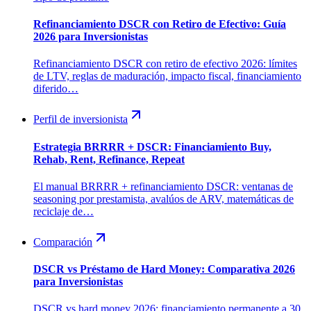
Refinanciamiento DSCR con Retiro de Efectivo: Guía
2026 para Inversionistas
Refinanciamiento DSCR con retiro de efectivo 2026: límites
de LTV, reglas de maduración, impacto fiscal, financiamiento
diferido…
Perfil de inversionista
Estrategia BRRRR + DSCR: Financiamiento Buy,
Rehab, Rent, Refinance, Repeat
El manual BRRRR + refinanciamiento DSCR: ventanas de
seasoning por prestamista, avalúos de ARV, matemáticas de
reciclaje de…
Comparación
DSCR vs Préstamo de Hard Money: Comparativa 2026
para Inversionistas
DSCR vs hard money 2026: financiamiento permanente a 30