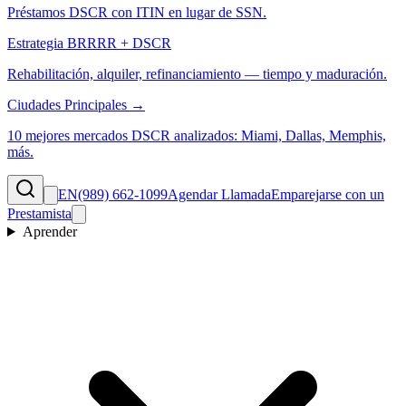
Préstamos DSCR con ITIN en lugar de SSN.
Estrategia BRRRR + DSCR
Rehabilitación, alquiler, refinanciamiento — tiempo y maduración.
Ciudades Principales →
10 mejores mercados DSCR analizados: Miami, Dallas, Memphis,
más.
EN
(989) 662-1099
Agendar Llamada
Emparejarse con un
Prestamista
Aprender