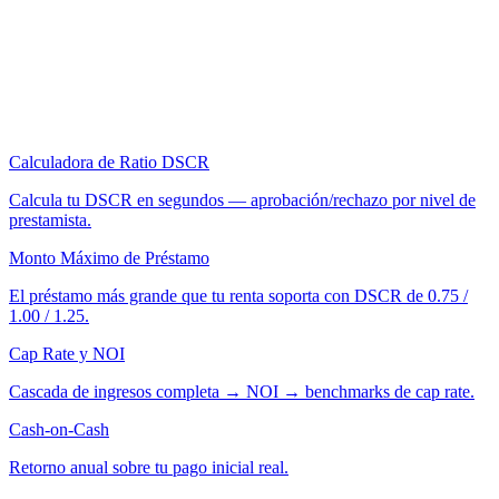
Calculadora de Ratio DSCR
Calcula tu DSCR en segundos — aprobación/rechazo por nivel de
prestamista.
Monto Máximo de Préstamo
El préstamo más grande que tu renta soporta con DSCR de 0.75 /
1.00 / 1.25.
Cap Rate y NOI
Cascada de ingresos completa → NOI → benchmarks de cap rate.
Cash-on-Cash
Retorno anual sobre tu pago inicial real.