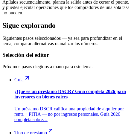
Apílalos secuencialmente, planea la salida antes de cerrar el puente,
y puedes ejecutar operaciones que los compradores de una sola tasa
no pueden.
Sigue explorando
Siguientes pasos seleccionados — ya sea para profundizar en el
tema, comparar alternativas o analizar los números.
Selección del editor
Próximos pasos elegidos a mano para este tema.
Guía
¿Qué es un préstamo DSCR? Guía completa 2026 para
inversores en bienes raíces
Un préstamo DSCR califica una propiedad de alquiler por
renta ÷ PITIA — no por ingresos personales. Guía 2026
completa sobre…
Tipo de préstamo