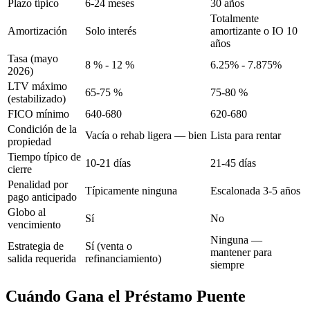
Plazo típico
6-24 meses
30 años
Totalmente
Amortización
Solo interés
amortizante o IO 10
años
Tasa (mayo
8 % - 12 %
6.25% - 7.875%
2026)
LTV máximo
65-75 %
75-80 %
(estabilizado)
FICO mínimo
640-680
620-680
Condición de la
Vacía o rehab ligera — bien
Lista para rentar
propiedad
Tiempo típico de
10-21 días
21-45 días
cierre
Penalidad por
Típicamente ninguna
Escalonada 3-5 años
pago anticipado
Globo al
Sí
No
vencimiento
Ninguna —
Estrategia de
Sí (venta o
mantener para
salida requerida
refinanciamiento)
siempre
Cuándo Gana el Préstamo Puente