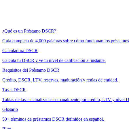
¿Qué es un Préstamo DSCR?
Guía completa de 4,000 palabras sobre cómo funcionan los préstam
Calculadora DSCR
Calcula tu DSCR y ve tu nivel de calificación al instante.
Requisitos del Préstamo DSCR
Crédito, DSCR, LTV, reservas, maduración y reglas de entidad.
Tasas DSCR
Tablas de tasas actualizadas semanalmente por crédito, LTV y nivel
Glosario
50+ términos de préstamos DSCR definidos en español.
Blog