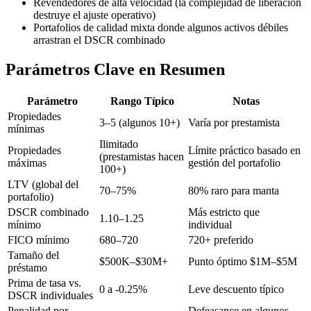
Revendedores de alta velocidad (la complejidad de liberación
destruye el ajuste operativo)
Portafolios de calidad mixta donde algunos activos débiles
arrastran el DSCR combinado
Parámetros Clave en Resumen
Parámetro
Rango Típico
Notas
Propiedades
3–5 (algunos 10+)
Varía por prestamista
mínimas
Ilimitado
Propiedades
Límite práctico basado en
(prestamistas hacen
máximas
gestión del portafolio
100+)
LTV (global del
70–75%
80% raro para manta
portafolio)
DSCR combinado
Más estricto que
1.10–1.25
mínimo
individual
FICO mínimo
680–720
720+ preferido
Tamaño del
$500K–$30M+
Punto óptimo $1M–$5M
préstamo
Prima de tasa vs.
0 a -0.25%
Leve descuento típico
DSCR individuales
Penalidad por
Defeasance en algunos