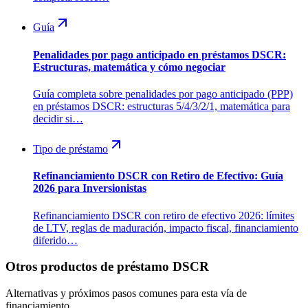
Guía
Penalidades por pago anticipado en préstamos DSCR:
Estructuras, matemática y cómo negociar
Guía completa sobre penalidades por pago anticipado (PPP)
en préstamos DSCR: estructuras 5/4/3/2/1, matemática para
decidir si…
Tipo de préstamo
Refinanciamiento DSCR con Retiro de Efectivo: Guía
2026 para Inversionistas
Refinanciamiento DSCR con retiro de efectivo 2026: límites
de LTV, reglas de maduración, impacto fiscal, financiamiento
diferido…
Otros productos de préstamo DSCR
Alternativas y próximos pasos comunes para esta vía de
financiamiento.