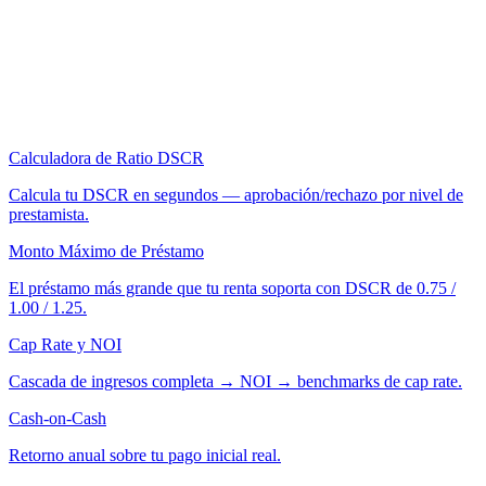
Calculadora de Ratio DSCR
Calcula tu DSCR en segundos — aprobación/rechazo por nivel de
prestamista.
Monto Máximo de Préstamo
El préstamo más grande que tu renta soporta con DSCR de 0.75 /
1.00 / 1.25.
Cap Rate y NOI
Cascada de ingresos completa → NOI → benchmarks de cap rate.
Cash-on-Cash
Retorno anual sobre tu pago inicial real.