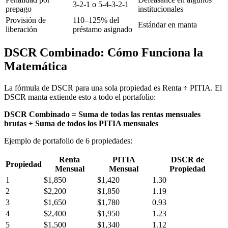
3-2-1 o 5-4-3-2-1
prepago
institucionales
Provisión de
110–125% del
Estándar en manta
liberación
préstamo asignado
DSCR Combinado: Cómo Funciona la
Matemática
La fórmula de DSCR para una sola propiedad es Renta ÷ PITIA. El
DSCR manta extiende esto a todo el portafolio:
DSCR Combinado = Suma de todas las rentas mensuales
brutas ÷ Suma de todos los PITIA mensuales
Ejemplo de portafolio de 6 propiedades:
Renta
PITIA
DSCR de
Propiedad
Mensual
Mensual
Propiedad
1
$1,850
$1,420
1.30
2
$2,200
$1,850
1.19
3
$1,650
$1,780
0.93
4
$2,400
$1,950
1.23
5
$1,500
$1,340
1.12