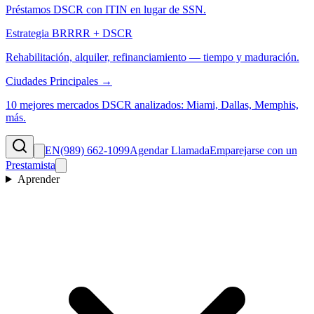
Préstamos DSCR con ITIN en lugar de SSN.
Estrategia BRRRR + DSCR
Rehabilitación, alquiler, refinanciamiento — tiempo y maduración.
Ciudades Principales →
10 mejores mercados DSCR analizados: Miami, Dallas, Memphis,
más.
EN
(989) 662-1099
Agendar Llamada
Emparejarse con un
Prestamista
Aprender