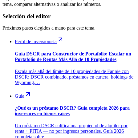
tema, comparar alternativas o analizar los números.
Selección del editor
Próximos pasos elegidos a mano para este tema.
Perfil de inversionista
Guía DSCR para Constructor de Portafolio: Escalar un
Portafolio de Rentas Más Allá de 10 Propiedades
Escala más allá del límite de 10 propiedades de Fannie con
DSCR: DSCR combinado, préstamos en cartera, holdings de
Wyoming,…
Guía
¿Qué es un préstamo DSCR? Guía completa 2026 para
inversores en bienes raíces
Un préstamo DSCR califica una propiedad de alquiler por
renta ÷ PITIA — no por ingresos personales. Guía 2026
completa sobre…