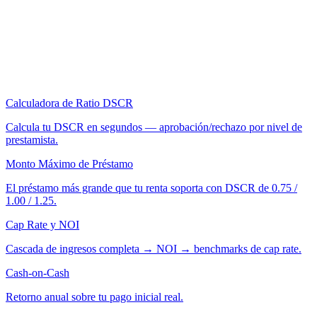
Calculadora de Ratio DSCR
Calcula tu DSCR en segundos — aprobación/rechazo por nivel de
prestamista.
Monto Máximo de Préstamo
El préstamo más grande que tu renta soporta con DSCR de 0.75 /
1.00 / 1.25.
Cap Rate y NOI
Cascada de ingresos completa → NOI → benchmarks de cap rate.
Cash-on-Cash
Retorno anual sobre tu pago inicial real.