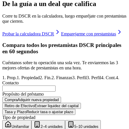
De la guía a un deal que califica
Corre tu DSCR en la calculadora, luego emparéjate con prestamistas
que cierren.
Probar la calculadora DSCR
Emparejarme con prestamistas
Compara todos los prestamistas DSCR principales
en 60 segundos
Cuéntanos sobre tu operación una sola vez. Te enviaremos las 3
mejores ofertas de prestamistas en una hora.
1
.
Prop.
1
.
Propiedad
2
.
Fin.
2
.
Finanzas
3
.
Perfil
3
.
Perfil
4
.
Cont.
4
.
Contacto
Propósito del préstamo
Compra
Adquirir nueva propiedad
Retiro de Efectivo
Extraer liquidez del capital
Tasa y Plazo
Reducir tasa o ajustar plazo
Tipo de propiedad
Unifamiliar
2–4 unidades
5–10 unidades