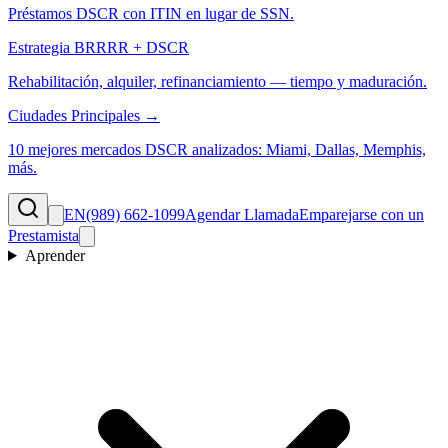
Préstamos DSCR con ITIN en lugar de SSN.
Estrategia BRRRR + DSCR
Rehabilitación, alquiler, refinanciamiento — tiempo y maduración.
Ciudades Principales →
10 mejores mercados DSCR analizados: Miami, Dallas, Memphis,
más.
EN
(989) 662-1099
Agendar Llamada
Emparejarse con un
Prestamista
Aprender