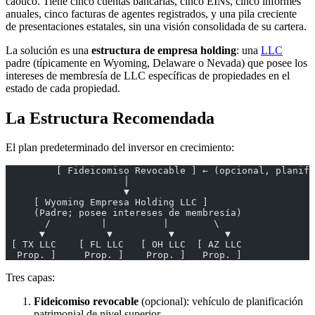
caótico. Tiene cinco cuentas bancarias, cinco EINs, cinco informes
anuales, cinco facturas de agentes registrados, y una pila creciente
de presentaciones estatales, sin una visión consolidada de su cartera.
La solución es una
estructura de empresa holding
: una
LLC
padre (típicamente en Wyoming, Delaware o Nevada) que posee los
intereses de membresía de LLC específicas de propiedades en el
estado de cada propiedad.
La Estructura Recomendada
El plan predeterminado del inversor en crecimiento:
         [ Fideicomiso Revocable ] ← (opcional, planifi
                     │
                     ▼
     [ Wyoming Empresa Holding LLC ]
     (Padre; posee intereses de membresía)
       /         |          |        \
      ▼           ▼          ▼         ▼
 [ TX LLC    [ FL LLC   [ OH LLC  [ AZ LLC
  Prop. ]     Prop. ]    Prop. ]   Prop. ]
Tres capas:
Fideicomiso revocable
(opcional): vehículo de planificación
patrimonial de nivel superior