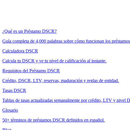
¿Qué es un Préstamo DSCR?
Guía completa de 4,000 palabras sobre cómo funcionan los préstam
Calculadora DSCR
Calcula tu DSCR y ve tu nivel de calificación al instante.
Requisitos del Préstamo DSCR
Crédito, DSCR, LTV, reservas, maduración y reglas de entidad.
Tasas DSCR
Tablas de tasas actualizadas semanalmente por crédito, LTV y nivel
Glosario
50+ términos de préstamos DSCR definidos en español.
Blog