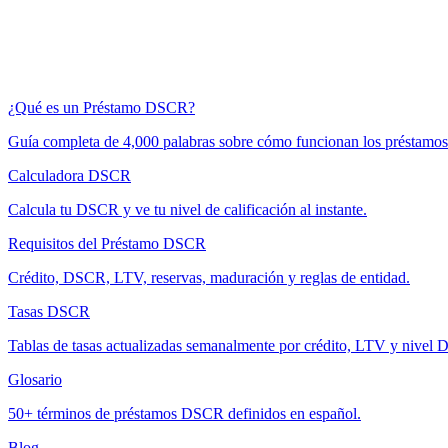
¿Qué es un Préstamo DSCR?
Guía completa de 4,000 palabras sobre cómo funcionan los préstam
Calculadora DSCR
Calcula tu DSCR y ve tu nivel de calificación al instante.
Requisitos del Préstamo DSCR
Crédito, DSCR, LTV, reservas, maduración y reglas de entidad.
Tasas DSCR
Tablas de tasas actualizadas semanalmente por crédito, LTV y nivel
Glosario
50+ términos de préstamos DSCR definidos en español.
Blog