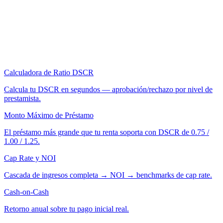
Calculadora de Ratio DSCR
Calcula tu DSCR en segundos — aprobación/rechazo por nivel de
prestamista.
Monto Máximo de Préstamo
El préstamo más grande que tu renta soporta con DSCR de 0.75 /
1.00 / 1.25.
Cap Rate y NOI
Cascada de ingresos completa → NOI → benchmarks de cap rate.
Cash-on-Cash
Retorno anual sobre tu pago inicial real.