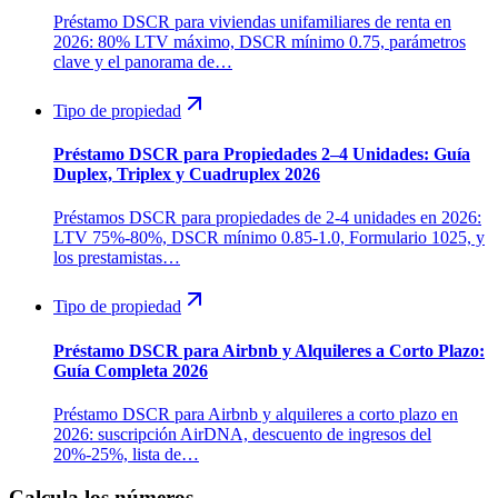
Préstamo DSCR para viviendas unifamiliares de renta en
2026: 80% LTV máximo, DSCR mínimo 0.75, parámetros
clave y el panorama de…
Tipo de propiedad
Préstamo DSCR para Propiedades 2–4 Unidades: Guía
Duplex, Triplex y Cuadruplex 2026
Préstamos DSCR para propiedades de 2-4 unidades en 2026:
LTV 75%-80%, DSCR mínimo 0.85-1.0, Formulario 1025, y
los prestamistas…
Tipo de propiedad
Préstamo DSCR para Airbnb y Alquileres a Corto Plazo:
Guía Completa 2026
Préstamo DSCR para Airbnb y alquileres a corto plazo en
2026: suscripción AirDNA, descuento de ingresos del
20%-25%, lista de…
Calcula los números