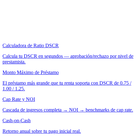
Calculadora de Ratio DSCR
Calcula tu DSCR en segundos — aprobación/rechazo por nivel de
prestamista.
Monto Máximo de Préstamo
El préstamo más grande que tu renta soporta con DSCR de 0.75 /
1.00 / 1.25.
Cap Rate y NOI
Cascada de ingresos completa → NOI → benchmarks de cap rate.
Cash-on-Cash
Retorno anual sobre tu pago inicial real.