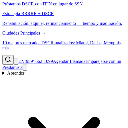
Préstamos DSCR con ITIN en lugar de SSN.
Estrategia BRRRR + DSCR
Rehabilitación, alquiler, refinanciamiento — tiempo y maduración.
Ciudades Principales →
10 mejores mercados DSCR analizados: Miami, Dallas, Memphis,
más.
EN
(989) 662-1099
Agendar Llamada
Emparejarse con un
Prestamista
Aprender