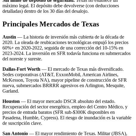
Sin límite de depósito de seguridad.
Texas no establece un
máximo legal. El depósito debe devolverse (con deducciones
detalladas) dentro de los 30 días del desalojo.
Principales Mercados de Texas
Austin
— La historia de inversión más cubierta de la década de
2020. La oleada de reubicaciones tecnológicas empujó los precios
60%+ en 2020-2022, seguida de una corrección del 10-15% en
2023-2024. La inversión en SFR todavía funciona en submercados
del noreste y sureste.
Dallas-Fort Worth
— El mercado de Texas más diversificado.
Sedes corporativas (AT&T, ExxonMobil, American Airlines,
McKesson, Toyota NA), mayor pipeline de construcción de SFR
nueva, submercados BRRRR agresivos en Arlington, Mesquite,
Garland.
Houston
— El mayor mercado DSCR absoluto del estado.
Recuperación del sector energético, empleo del Centro Médico, y
precios de entrada baratos (SFR sub-$300K disponibles en
Pasadena, Humble, Cypress). El riesgo de inundación es la variable
de suscripción clave.
San Antonio
— El mayor rendimiento de Texas. Militar (JBSA),