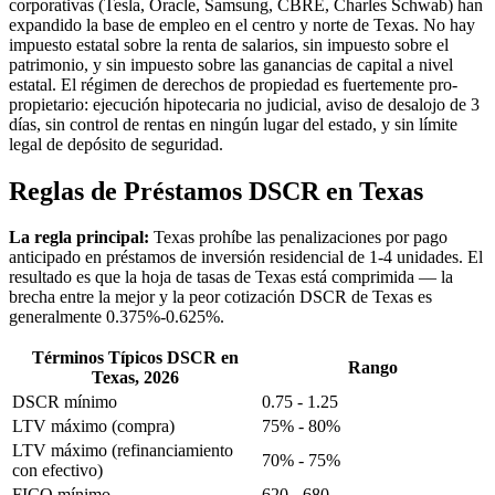
corporativas (Tesla, Oracle, Samsung, CBRE, Charles Schwab) han
expandido la base de empleo en el centro y norte de Texas. No hay
impuesto estatal sobre la renta de salarios, sin impuesto sobre el
patrimonio, y sin impuesto sobre las ganancias de capital a nivel
estatal. El régimen de derechos de propiedad es fuertemente pro-
propietario: ejecución hipotecaria no judicial, aviso de desalojo de 3
días, sin control de rentas en ningún lugar del estado, y sin límite
legal de depósito de seguridad.
Reglas de Préstamos DSCR en Texas
La regla principal:
Texas prohíbe las penalizaciones por pago
anticipado en préstamos de inversión residencial de 1-4 unidades. El
resultado es que la hoja de tasas de Texas está comprimida — la
brecha entre la mejor y la peor cotización DSCR de Texas es
generalmente 0.375%-0.625%.
Términos Típicos DSCR en
Rango
Texas, 2026
DSCR mínimo
0.75 - 1.25
LTV máximo (compra)
75% - 80%
LTV máximo (refinanciamiento
70% - 75%
con efectivo)
FICO mínimo
620 - 680