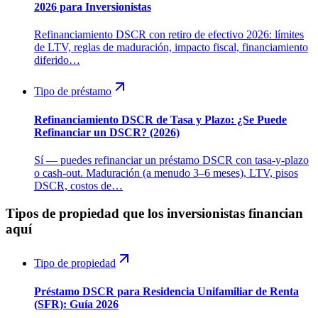
2026 para Inversionistas
Refinanciamiento DSCR con retiro de efectivo 2026: límites
de LTV, reglas de maduración, impacto fiscal, financiamiento
diferido…
Tipo de préstamo
Refinanciamiento DSCR de Tasa y Plazo: ¿Se Puede
Refinanciar un DSCR? (2026)
Sí — puedes refinanciar un préstamo DSCR con tasa-y-plazo
o cash-out. Maduración (a menudo 3–6 meses), LTV, pisos
DSCR, costos de…
Tipos de propiedad que los inversionistas financian
aquí
Tipo de propiedad
Préstamo DSCR para Residencia Unifamiliar de Renta
(SFR): Guía 2026