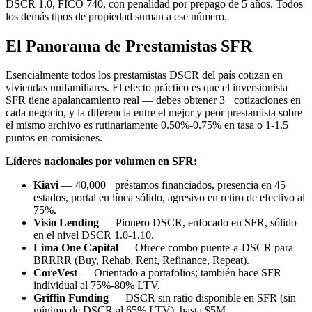
DSCR 1.0, FICO 740, con penalidad por prepago de 5 años. Todos
los demás tipos de propiedad suman a ese número.
El Panorama de Prestamistas SFR
Esencialmente todos los prestamistas DSCR del país cotizan en
viviendas unifamiliares. El efecto práctico es que el inversionista
SFR tiene apalancamiento real — debes obtener 3+ cotizaciones en
cada negocio, y la diferencia entre el mejor y peor prestamista sobre
el mismo archivo es rutinariamente 0.50%-0.75% en tasa o 1-1.5
puntos en comisiones.
Líderes nacionales por volumen en SFR:
Kiavi
— 40,000+ préstamos financiados, presencia en 45
estados, portal en línea sólido, agresivo en retiro de efectivo al
75%.
Visio Lending
— Pionero DSCR, enfocado en SFR, sólido
en el nivel DSCR 1.0-1.10.
Lima One Capital
— Ofrece combo puente-a-DSCR para
BRRRR (Buy, Rehab, Rent, Refinance, Repeat).
CoreVest
— Orientado a portafolios; también hace SFR
individual al 75%-80% LTV.
Griffin Funding
— DSCR sin ratio disponible en SFR (sin
mínimo de DSCR al 65% LTV), hasta $5M.