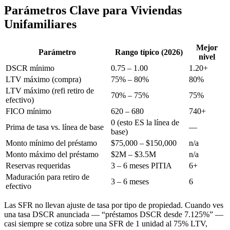
Parámetros Clave para Viviendas
Unifamiliares
Mejor
Parámetro
Rango típico (2026)
nivel
DSCR mínimo
0.75 – 1.00
1.20+
LTV máximo (compra)
75% – 80%
80%
LTV máximo (refi retiro de
70% – 75%
75%
efectivo)
FICO mínimo
620 – 680
740+
0 (esto ES la línea de
Prima de tasa vs. línea de base
—
base)
Monto mínimo del préstamo
$75,000 – $150,000
n/a
Monto máximo del préstamo
$2M – $3.5M
n/a
Reservas requeridas
3 – 6 meses PITIA
6+
Maduración para retiro de
3 – 6 meses
6
efectivo
Las SFR no llevan ajuste de tasa por tipo de propiedad. Cuando ves
una tasa DSCR anunciada — “préstamos DSCR desde 7.125%” —
casi siempre se cotiza sobre una SFR de 1 unidad al 75% LTV,