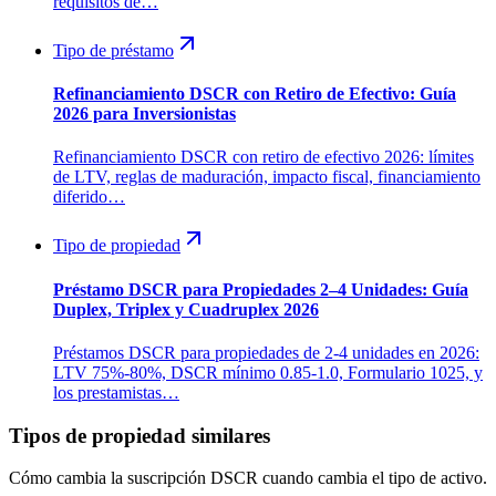
requisitos de…
Tipo de préstamo
Refinanciamiento DSCR con Retiro de Efectivo: Guía
2026 para Inversionistas
Refinanciamiento DSCR con retiro de efectivo 2026: límites
de LTV, reglas de maduración, impacto fiscal, financiamiento
diferido…
Tipo de propiedad
Préstamo DSCR para Propiedades 2–4 Unidades: Guía
Duplex, Triplex y Cuadruplex 2026
Préstamos DSCR para propiedades de 2-4 unidades en 2026:
LTV 75%-80%, DSCR mínimo 0.85-1.0, Formulario 1025, y
los prestamistas…
Tipos de propiedad similares
Cómo cambia la suscripción DSCR cuando cambia el tipo de activo.