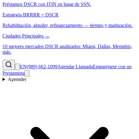
Préstamos DSCR con ITIN en lugar de SSN.
Estrategia BRRRR + DSCR
Rehabilitación, alquiler, refinanciamiento — tiempo y maduración.
Ciudades Principales →
10 mejores mercados DSCR analizados: Miami, Dallas, Memphis,
más.
EN
(989) 662-1099
Agendar Llamada
Emparejarse con un
Prestamista
Aprender