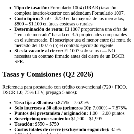
Tipo de tasación:
Formulario 1004 (URAR) tasación
completa interior/exterior con addendum Formulario 1007.
Costo típico:
$550 – $750 en la mayoría de los mercados;
$800 – $1,100 en áreas costosas o rurales.
Determinación de renta:
El 1007 proporciona una cifra de
“renta de mercado” basada en 3-5 propiedades comparables
en el submercado. El suscriptor usa el menor entre (a) renta de
mercado del 1007 o (b) el contrato ejecutado vigente.
Si está vacante al cierre:
El 1007 solo se usa — NO
necesitas un contrato firmado antes del cierre de un DSCR
SFR.
Tasas y Comisiones (Q2 2026)
Referencia para prestatario con crédito convencional (720+ FICO,
DSCR 1.0, 75% LTV, prepago 5 años):
Tasa fija a 30 años:
6.875% – 7.625%
Solo intereses a 30 años (primeros 10):
7.000% – 7.875%
Puntos del prestamista / originación:
1.00 – 2.00 puntos
Suscripción/procesamiento:
$1,200 – $1,995
Tasación:
$550 – $750
Costos totales de cierre (excluyendo enganche):
3.5% –