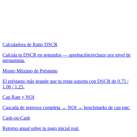
Calculadora de Ratio DSCR
Calcula tu DSCR en segundos — aprobación/rechazo por nivel de
prestamista.
Monto Máximo de Préstamo
El préstamo más grande que tu renta soporta con DSCR de 0.75 /
1.00 / 1.25.
Cap Rate y NOI
Cascada de ingresos completa → NOI → benchmarks de cap rate.
Cash-on-Cash
Retorno anual sobre tu pago inicial real.