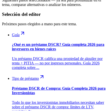
Siguientes pasos seleccionados — ya sea para profundizar en el
tema, comparar alternativas o analizar los números.
Selección del editor
Próximos pasos elegidos a mano para este tema.
Guía
¿Qué es un préstamo DSCR? Guía completa 2026 para
inversores en bienes raíces
Un préstamo DSCR califica una propiedad de alquiler por
renta ÷ PITIA — no por ingresos personales. Guía 2026
completa sobre…
Tipo de préstamo
Préstamo DSCR de Compra: Guía Completa 2026 para
Inversionistas
Todo lo que los inversionistas inmobiliarios necesitan saber
sobre el préstamo DSCR de compra: límites de LTV,