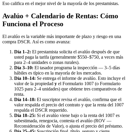
Eso califica en el mejor nivel de la mayoría de los prestamistas.
Avalúo + Calendario de Rentas: Cómo
Funciona el Proceso
El avalúo es la variable más importante de plazo y riesgo en una
compra DSCR. Así es como avanza:
Día 1–2:
El prestamista solicita el avalúo después de que
usted paga la tarifa (generalmente $550–$750, a veces más
para 2–4 unidades o zonas rurales).
Día 3–10:
El tasador programa la inspección — 3–5 días
hábiles es típico en la mayoría de los mercados.
Día 10–14:
Se entrega el informe de avalúo. Esto incluye el
valor de la propiedad
y
el Formulario 1007 (o Formulario
1025 para 2–4 unidades) que obtiene tres comparativos de
renta.
Día 14–18:
El suscriptor revisa el avalúo, confirma que el
valor respalda el precio del contrato y que la renta del 1007
respalda el DSCR requerido.
Día 18–25:
Si el avalúo viene bajo o la renta del 1007 es
subestimada, renegocia, contesta el avalúo (ROV —
Reconsideración de Valor), o ajusta el precio del préstamo.
Día 25–45:
Suscripción final, título, seguro y cierre.