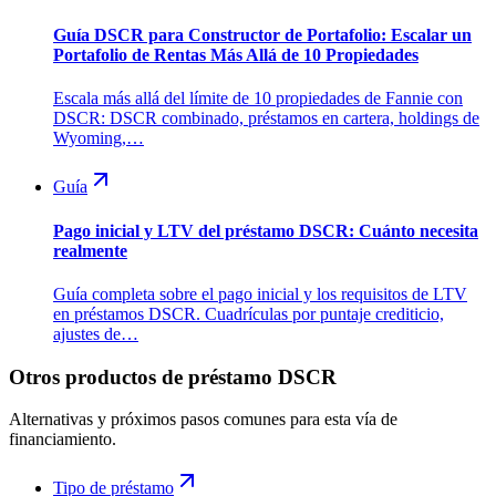
Guía DSCR para Constructor de Portafolio: Escalar un
Portafolio de Rentas Más Allá de 10 Propiedades
Escala más allá del límite de 10 propiedades de Fannie con
DSCR: DSCR combinado, préstamos en cartera, holdings de
Wyoming,…
Guía
Pago inicial y LTV del préstamo DSCR: Cuánto necesita
realmente
Guía completa sobre el pago inicial y los requisitos de LTV
en préstamos DSCR. Cuadrículas por puntaje crediticio,
ajustes de…
Otros productos de préstamo DSCR
Alternativas y próximos pasos comunes para esta vía de
financiamiento.
Tipo de préstamo