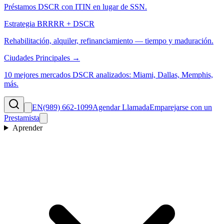
Préstamos DSCR con ITIN en lugar de SSN.
Estrategia BRRRR + DSCR
Rehabilitación, alquiler, refinanciamiento — tiempo y maduración.
Ciudades Principales →
10 mejores mercados DSCR analizados: Miami, Dallas, Memphis,
más.
EN
(989) 662-1099
Agendar Llamada
Emparejarse con un
Prestamista
Aprender