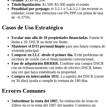
Avalúo:
$550–$1,200
Título/liquidación:
$1,500–$3,500 según el estado
Penalidad por prepago:
el 3-2-1 o 5-4-3-2-1 decreciente es
estándar; existe una estructura con 0% PPP con prima de tasa
de ~0.375%
Casos de Uso Estratégico
Escalar más allá de 10 propiedades financiadas.
Fannie le
limita a 10. DSCR no tiene ese límite.
Mantener el DTI personal limpio
para una futura compra de
vivienda principal.
Comprar en LLC desde el primer día.
Evite problemas de
escritura de cesión con el financiamiento convencional.
Fase de adquisición BRRRR.
Combine una compra DSCR
con un refinanciamiento con retiro de efectivo DSCR futuro
una vez que haya estabilizado la propiedad.
Compra en intercambio 1031.
La rapidez del DSCR (cierre
en 30 días) ayuda a cumplir la ventana de 180 días.
Errores Comunes
Subestimar la renta del 1007.
Su estimación de renta en
Zillow no es la renta del 1007 del tasador. Construya un