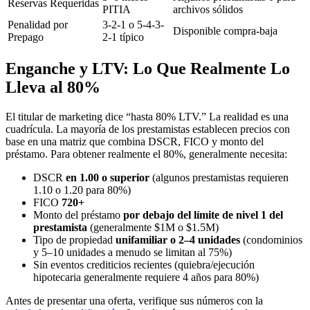
Reservas Requeridas
PITIA
archivos sólidos
Penalidad por
3-2-1 o 5-4-3-
Disponible compra-baja
Prepago
2-1 típico
Enganche y LTV: Lo Que Realmente Lo
Lleva al 80%
El titular de marketing dice “hasta 80% LTV.” La realidad es una
cuadrícula. La mayoría de los prestamistas establecen precios con
base en una matriz que combina DSCR, FICO y monto del
préstamo. Para obtener realmente el 80%, generalmente necesita:
DSCR
en 1.00 o superior
(algunos prestamistas requieren
1.10 o 1.20 para 80%)
FICO
720+
Monto del préstamo
por debajo del límite de nivel 1 del
prestamista
(generalmente $1M o $1.5M)
Tipo de propiedad
unifamiliar o 2–4 unidades
(condominios
y 5–10 unidades a menudo se limitan al 75%)
Sin eventos crediticios recientes (quiebra/ejecución
hipotecaria generalmente requiere 4 años para 80%)
Antes de presentar una oferta, verifique sus números con la