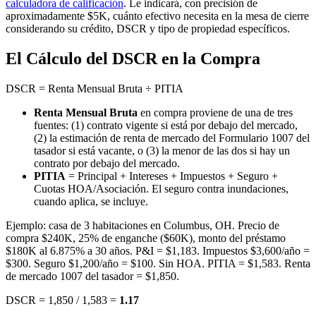
calculadora de calificación
. Le indicará, con precisión de
aproximadamente $5K, cuánto efectivo necesita en la mesa de cierre
considerando su crédito, DSCR y tipo de propiedad específicos.
El Cálculo del DSCR en la Compra
DSCR = Renta Mensual Bruta ÷ PITIA
Renta Mensual Bruta
en compra proviene de una de tres
fuentes: (1) contrato vigente si está por debajo del mercado,
(2) la estimación de renta de mercado del Formulario 1007 del
tasador si está vacante, o (3) la menor de las dos si hay un
contrato por debajo del mercado.
PITIA
= Principal + Intereses + Impuestos + Seguro +
Cuotas HOA/Asociación. El seguro contra inundaciones,
cuando aplica, se incluye.
Ejemplo: casa de 3 habitaciones en Columbus, OH. Precio de
compra $240K, 25% de enganche ($60K), monto del préstamo
$180K al 6.875% a 30 años. P&I = $1,183. Impuestos $3,600/año =
$300. Seguro $1,200/año = $100. Sin HOA. PITIA = $1,583. Renta
de mercado 1007 del tasador = $1,850.
DSCR = 1,850 / 1,583 =
1.17