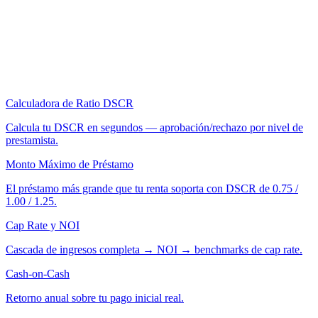
Calculadora de Ratio DSCR
Calcula tu DSCR en segundos — aprobación/rechazo por nivel de
prestamista.
Monto Máximo de Préstamo
El préstamo más grande que tu renta soporta con DSCR de 0.75 /
1.00 / 1.25.
Cap Rate y NOI
Cascada de ingresos completa → NOI → benchmarks de cap rate.
Cash-on-Cash
Retorno anual sobre tu pago inicial real.