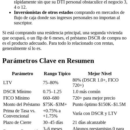
rápidamente sin que su DTI personal obstaculice el negocio 3,
4 o 12.
Inversionistas de otros estados
comprando en mercados de
flujo de caja donde sus ingresos personales no importan al
suscriptor.
Si está comprando una residencia principal, una segunda vivienda
que ocupará, o un flip de 6 meses, el préstamo DSCR de compra no
es el producto adecuado. Para todo lo relacionado con rentas,
generalmente sí lo es.
Parámetros Clave en Resumen
Parámetro
Rango Típico
Mejor Nivel
80% (DSCR 1.0+, FICO
LTV
75–80%
720+)
DSCR Mínimo
0.75–1.25
1.0 más común
FICO Mínimo
660–680
720+ para mejor precio
Monto del Préstamo
$75K–$3M+
Punto óptimo $150K–$1.5M
Prima de Tasa vs.
+0.75% a
Varía con DSCR y LTV
Convencional
+1.75%
Plazo de Cierre
30–45 días
21 días alcanzable
3–6 meses
Algunos prestamistas 0 para