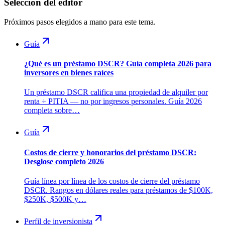
Selección del editor
Próximos pasos elegidos a mano para este tema.
Guía
¿Qué es un préstamo DSCR? Guía completa 2026 para
inversores en bienes raíces
Un préstamo DSCR califica una propiedad de alquiler por
renta ÷ PITIA — no por ingresos personales. Guía 2026
completa sobre…
Guía
Costos de cierre y honorarios del préstamo DSCR:
Desglose completo 2026
Guía línea por línea de los costos de cierre del préstamo
DSCR. Rangos en dólares reales para préstamos de $100K,
$250K, $500K y…
Perfil de inversionista