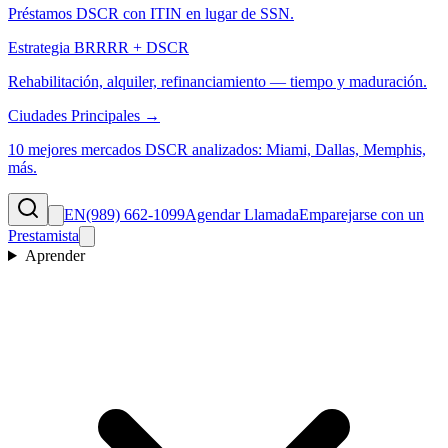
Préstamos DSCR con ITIN en lugar de SSN.
Estrategia BRRRR + DSCR
Rehabilitación, alquiler, refinanciamiento — tiempo y maduración.
Ciudades Principales →
10 mejores mercados DSCR analizados: Miami, Dallas, Memphis,
más.
EN
(989) 662-1099
Agendar Llamada
Emparejarse con un
Prestamista
Aprender