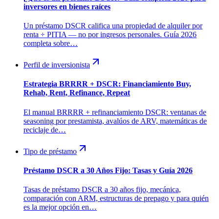
inversores en bienes raíces
Un préstamo DSCR califica una propiedad de alquiler por
renta ÷ PITIA — no por ingresos personales. Guía 2026
completa sobre…
Perfil de inversionista
Estrategia BRRRR + DSCR: Financiamiento Buy,
Rehab, Rent, Refinance, Repeat
El manual BRRRR + refinanciamiento DSCR: ventanas de
seasoning por prestamista, avalúos de ARV, matemáticas de
reciclaje de…
Tipo de préstamo
Préstamo DSCR a 30 Años Fijo: Tasas y Guía 2026
Tasas de préstamo DSCR a 30 años fijo, mecánica,
comparación con ARM, estructuras de prepago y para quién
es la mejor opción en…