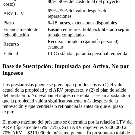
80%–90% del costo total del proyecto
costo)
65%–75% del valor después de
ARV LTV
reparaciones
Plazo
6–18 meses, extensiones disponibles
Financiamiento de
Basado en retiros; holdback liberado según
rehabilitación
trabajo completado
Recurso completo (garantía personal)
Recurso
estándar
Entidad
LLC estándar, garantía personal requerida
Base de Suscripción: Impulsada por Activo, No por
Ingresos
Los prestamistas puente se preocupan por dos cosas: (1) el valor
actual de la propiedad y el ARV propuesto, y (2) el plan de salida
del prestatario. No evalúan el ingreso de renta — están apostando a
que la propiedad valdrá significativamente más después de la
renovación y que venderás o refinanciarás antes de que el plazo
expire.
El monto máximo del préstamo se determina por la relación LTV del
ARV (típicamente 65%–75%). Si tu ARV objetivo es $300,000 al
70% ARV = $210,000 de préstamo puente. Tu presupuesto total de