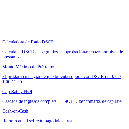
Calculadora de Ratio DSCR
Calcula tu DSCR en segundos — aprobación/rechazo por nivel de
prestamista.
Monto Máximo de Préstamo
El préstamo más grande que tu renta soporta con DSCR de 0.75 /
1.00 / 1.25.
Cap Rate y NOI
Cascada de ingresos completa → NOI → benchmarks de cap rate.
Cash-on-Cash
Retorno anual sobre tu pago inicial real.