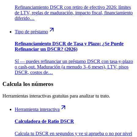
Refinanciamiento DSCR con retiro de efectivo 2026: límites
de LTV, reglas de maduración, impacto fiscal, financiamiento
diferido…
Tipo de préstamo
Refinanciamiento DSCR de Tasa y Plazo: ¿Se Puede
Refinanciar un DSCR? (2026)
Sí — puedes refinanciar un préstamo DSCR con tasa-y-plazo
o cash-out. Maduración (a menudo 3–6 meses), LTV, pisos
DSCR, costos de…
Calcula los números
Herramientas interactivas gratuitas para analizar tu trato.
Herramienta interactiva
Calculadora de Ratio DSCR
Calcula tu DSCR en segundos y ve si aprueba o no por nivel