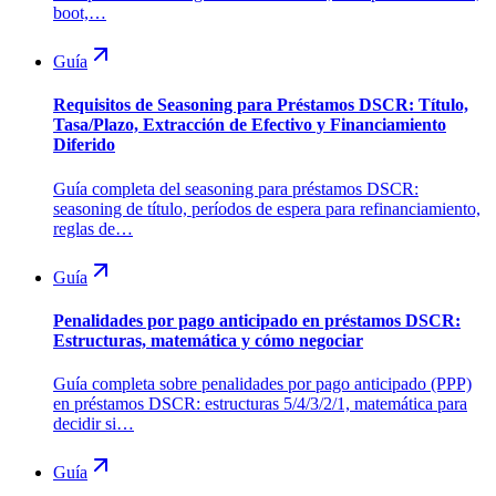
boot,…
Guía
Requisitos de Seasoning para Préstamos DSCR: Título,
Tasa/Plazo, Extracción de Efectivo y Financiamiento
Diferido
Guía completa del seasoning para préstamos DSCR:
seasoning de título, períodos de espera para refinanciamiento,
reglas de…
Guía
Penalidades por pago anticipado en préstamos DSCR:
Estructuras, matemática y cómo negociar
Guía completa sobre penalidades por pago anticipado (PPP)
en préstamos DSCR: estructuras 5/4/3/2/1, matemática para
decidir si…
Guía