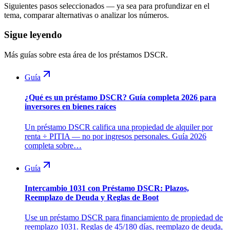
Siguientes pasos seleccionados — ya sea para profundizar en el
tema, comparar alternativas o analizar los números.
Sigue leyendo
Más guías sobre esta área de los préstamos DSCR.
Guía
¿Qué es un préstamo DSCR? Guía completa 2026 para
inversores en bienes raíces
Un préstamo DSCR califica una propiedad de alquiler por
renta ÷ PITIA — no por ingresos personales. Guía 2026
completa sobre…
Guía
Intercambio 1031 con Préstamo DSCR: Plazos,
Reemplazo de Deuda y Reglas de Boot
Use un préstamo DSCR para financiamiento de propiedad de
reemplazo 1031. Reglas de 45/180 días, reemplazo de deuda,