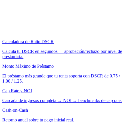
Calculadora de Ratio DSCR
Calcula tu DSCR en segundos — aprobación/rechazo por nivel de
prestamista.
Monto Máximo de Préstamo
El préstamo más grande que tu renta soporta con DSCR de 0.75 /
1.00 / 1.25.
Cap Rate y NOI
Cascada de ingresos completa → NOI → benchmarks de cap rate.
Cash-on-Cash
Retorno anual sobre tu pago inicial real.