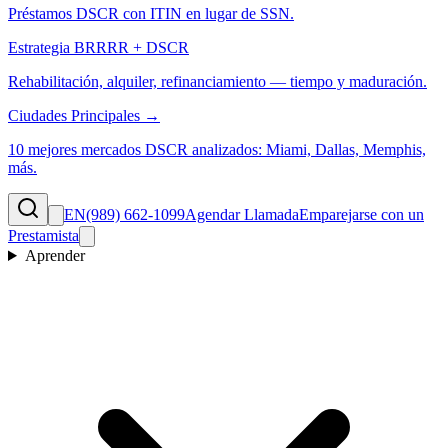
Préstamos DSCR con ITIN en lugar de SSN.
Estrategia BRRRR + DSCR
Rehabilitación, alquiler, refinanciamiento — tiempo y maduración.
Ciudades Principales →
10 mejores mercados DSCR analizados: Miami, Dallas, Memphis,
más.
EN
(989) 662-1099
Agendar Llamada
Emparejarse con un
Prestamista
Aprender