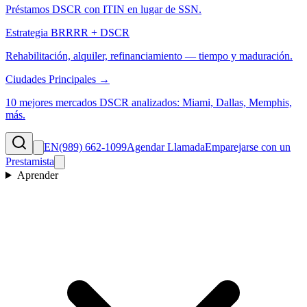
Préstamos DSCR con ITIN en lugar de SSN.
Estrategia BRRRR + DSCR
Rehabilitación, alquiler, refinanciamiento — tiempo y maduración.
Ciudades Principales →
10 mejores mercados DSCR analizados: Miami, Dallas, Memphis,
más.
EN
(989) 662-1099
Agendar Llamada
Emparejarse con un
Prestamista
Aprender