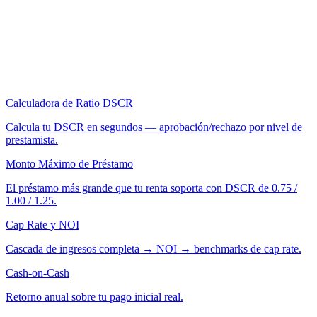
Calculadora de Ratio DSCR
Calcula tu DSCR en segundos — aprobación/rechazo por nivel de
prestamista.
Monto Máximo de Préstamo
El préstamo más grande que tu renta soporta con DSCR de 0.75 /
1.00 / 1.25.
Cap Rate y NOI
Cascada de ingresos completa → NOI → benchmarks de cap rate.
Cash-on-Cash
Retorno anual sobre tu pago inicial real.