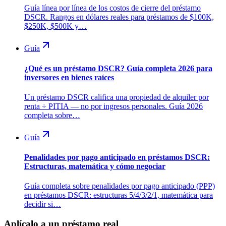
Guía línea por línea de los costos de cierre del préstamo
DSCR. Rangos en dólares reales para préstamos de $100K,
$250K, $500K y…
Guía
¿Qué es un préstamo DSCR? Guía completa 2026 para
inversores en bienes raíces
Un préstamo DSCR califica una propiedad de alquiler por
renta ÷ PITIA — no por ingresos personales. Guía 2026
completa sobre…
Guía
Penalidades por pago anticipado en préstamos DSCR:
Estructuras, matemática y cómo negociar
Guía completa sobre penalidades por pago anticipado (PPP)
en préstamos DSCR: estructuras 5/4/3/2/1, matemática para
decidir si…
Aplícalo a un préstamo real