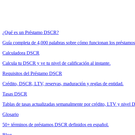
¿Qué es un Préstamo DSCR?
Guía completa de 4,000 palabras sobre cómo funcionan los préstam
Calculadora DSCR
Calcula tu DSCR y ve tu nivel de calificación al instante.
Requisitos del Préstamo DSCR
Crédito, DSCR, LTV, reservas, maduración y reglas de entidad.
Tasas DSCR
Tablas de tasas actualizadas semanalmente por crédito, LTV y nivel
Glosario
50+ términos de préstamos DSCR definidos en español.
Blog