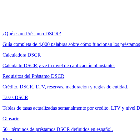
¿Qué es un Préstamo DSCR?
Guía completa de 4,000 palabras sobre cómo funcionan los préstam
Calculadora DSCR
Calcula tu DSCR y ve tu nivel de calificación al instante.
Requisitos del Préstamo DSCR
Crédito, DSCR, LTV, reservas, maduración y reglas de entidad.
Tasas DSCR
Tablas de tasas actualizadas semanalmente por crédito, LTV y nivel
Glosario
50+ términos de préstamos DSCR definidos en español.
Blog