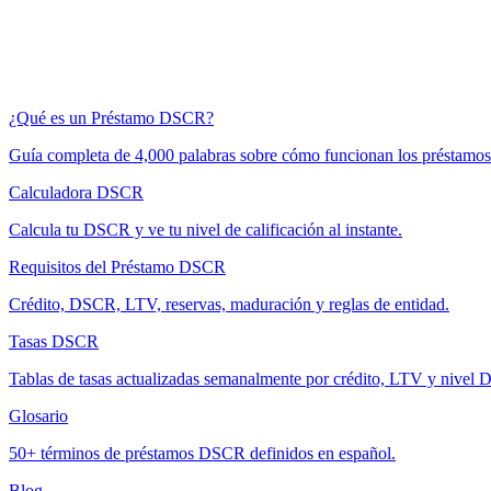
¿Qué es un Préstamo DSCR?
Guía completa de 4,000 palabras sobre cómo funcionan los préstam
Calculadora DSCR
Calcula tu DSCR y ve tu nivel de calificación al instante.
Requisitos del Préstamo DSCR
Crédito, DSCR, LTV, reservas, maduración y reglas de entidad.
Tasas DSCR
Tablas de tasas actualizadas semanalmente por crédito, LTV y nivel
Glosario
50+ términos de préstamos DSCR definidos en español.
Blog