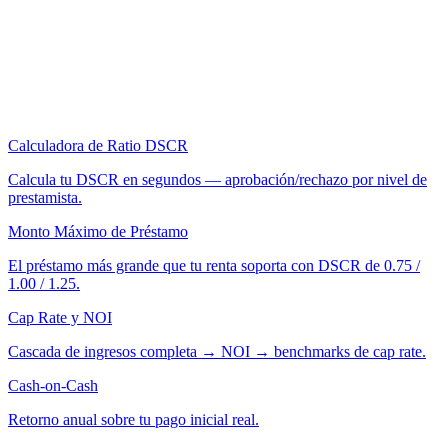
Calculadora de Ratio DSCR
Calcula tu DSCR en segundos — aprobación/rechazo por nivel de
prestamista.
Monto Máximo de Préstamo
El préstamo más grande que tu renta soporta con DSCR de 0.75 /
1.00 / 1.25.
Cap Rate y NOI
Cascada de ingresos completa → NOI → benchmarks de cap rate.
Cash-on-Cash
Retorno anual sobre tu pago inicial real.