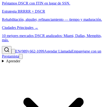
Préstamos DSCR con ITIN en lugar de SSN.
Estrategia BRRRR + DSCR
Rehabilitación, alquiler, refinanciamiento — tiempo y maduración.
Ciudades Principales →
10 mejores mercados DSCR analizados: Miami, Dallas, Memphis,
más.
EN
(989) 662-1099
Agendar Llamada
Emparejarse con un
Prestamista
Aprender