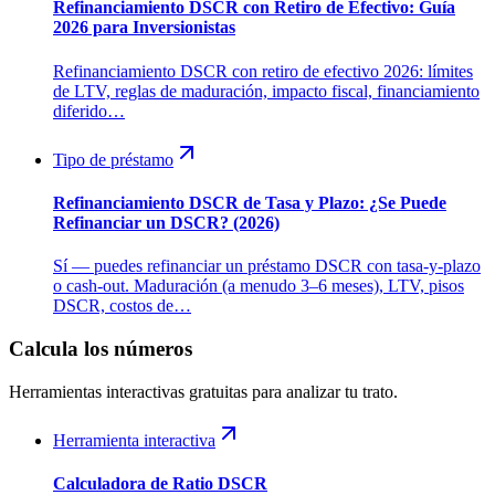
Refinanciamiento DSCR con Retiro de Efectivo: Guía
2026 para Inversionistas
Refinanciamiento DSCR con retiro de efectivo 2026: límites
de LTV, reglas de maduración, impacto fiscal, financiamiento
diferido…
Tipo de préstamo
Refinanciamiento DSCR de Tasa y Plazo: ¿Se Puede
Refinanciar un DSCR? (2026)
Sí — puedes refinanciar un préstamo DSCR con tasa-y-plazo
o cash-out. Maduración (a menudo 3–6 meses), LTV, pisos
DSCR, costos de…
Calcula los números
Herramientas interactivas gratuitas para analizar tu trato.
Herramienta interactiva
Calculadora de Ratio DSCR