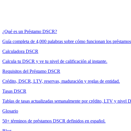
¿Qué es un Préstamo DSCR?
Guía completa de 4,000 palabras sobre cómo funcionan los préstam
Calculadora DSCR
Calcula tu DSCR y ve tu nivel de calificación al instante.
Requisitos del Préstamo DSCR
Crédito, DSCR, LTV, reservas, maduración y reglas de entidad.
Tasas DSCR
Tablas de tasas actualizadas semanalmente por crédito, LTV y nivel
Glosario
50+ términos de préstamos DSCR definidos en español.
Blog