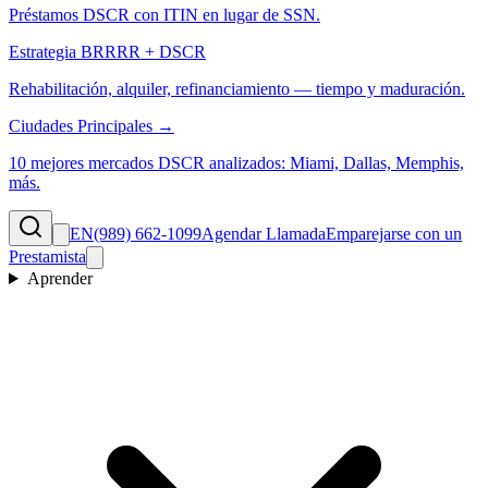
Préstamos DSCR con ITIN en lugar de SSN.
Estrategia BRRRR + DSCR
Rehabilitación, alquiler, refinanciamiento — tiempo y maduración.
Ciudades Principales →
10 mejores mercados DSCR analizados: Miami, Dallas, Memphis,
más.
EN
(989) 662-1099
Agendar Llamada
Emparejarse con un
Prestamista
Aprender