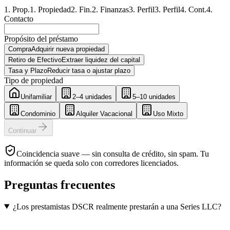
1
.
Prop.
1
.
Propiedad
2
.
Fin.
2
.
Finanzas
3
.
Perfil
3
.
Perfil
4
.
Cont.
4
.
Contacto
Propósito del préstamo
Compra
Adquirir nueva propiedad
Retiro de Efectivo
Extraer liquidez del capital
Tasa y Plazo
Reducir tasa o ajustar plazo
Tipo de propiedad
Unifamiliar
2–4 unidades
5–10 unidades
Condominio
Alquiler Vacacional
Uso Mixto
Continuar
Coincidencia suave — sin consulta de crédito, sin spam. Tu
información se queda solo con corredores licenciados.
Preguntas frecuentes
¿Los prestamistas DSCR realmente prestarán a una Series LLC?