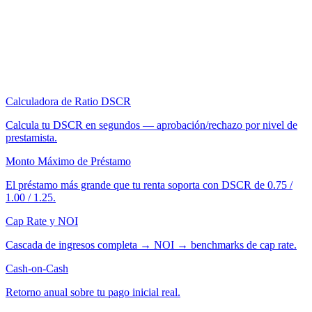
Calculadora de Ratio DSCR
Calcula tu DSCR en segundos — aprobación/rechazo por nivel de
prestamista.
Monto Máximo de Préstamo
El préstamo más grande que tu renta soporta con DSCR de 0.75 /
1.00 / 1.25.
Cap Rate y NOI
Cascada de ingresos completa → NOI → benchmarks de cap rate.
Cash-on-Cash
Retorno anual sobre tu pago inicial real.