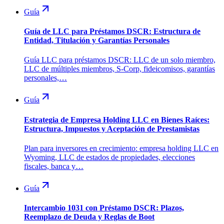
Guía
Guía de LLC para Préstamos DSCR: Estructura de
Entidad, Titulación y Garantías Personales
Guía LLC para préstamos DSCR: LLC de un solo miembro,
LLC de múltiples miembros, S-Corp, fideicomisos, garantías
personales,…
Guía
Estrategia de Empresa Holding LLC en Bienes Raíces:
Estructura, Impuestos y Aceptación de Prestamistas
Plan para inversores en crecimiento: empresa holding LLC en
Wyoming, LLC de estados de propiedades, elecciones
fiscales, banca y…
Guía
Intercambio 1031 con Préstamo DSCR: Plazos,
Reemplazo de Deuda y Reglas de Boot