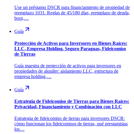
Use un préstamo DSCR para financiamiento de propiedad de
reemplazo 1031. Reglas de 45/180 días, reemplazo de deuda,
boot,…
Guía
Protección de Activos para Inversores en Bienes Raíces:
LLC, Empresa Holding, Seguro Paraguas, Fideicomiso
de Tierras
Guía maestra de protección de activos para inversores en
propiedades de alquiler: aislamiento LLC, estructura de
empresa holding,…
Guía
Estrategia de Fideicomiso de Tierras para Bienes Raíces:
Privacidad, Financiamiento y Combinación con LLC
Estrategia de fideicomiso de tierras para inversores DSCR:
cómo funcionan los fideicomisos de tierras, qué prestamistas
los…