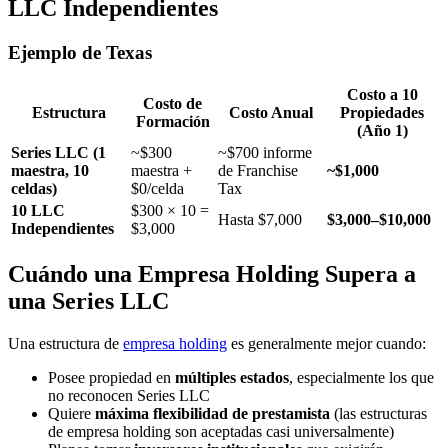
LLC Independientes
Ejemplo de Texas
Costo a 10
Costo de
Estructura
Costo Anual
Propiedades
Formación
(Año 1)
Series LLC (1
~$300
~$700 informe
maestra, 10
maestra +
de Franchise
~$1,000
celdas)
$0/celda
Tax
10 LLC
$300 × 10 =
Hasta $7,000
$3,000–$10,000
Independientes
$3,000
Cuándo una Empresa Holding Supera a
una Series LLC
Una estructura de
empresa holding
es generalmente mejor cuando:
Posee propiedad en
múltiples estados
, especialmente los que
no reconocen Series LLC
Quiere
máxima flexibilidad de prestamista
(las estructuras
de empresa holding son aceptadas casi universalmente)