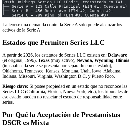
Smith Holdings Series LLC (Padre, registrada en TX)
├── Serie A — 123 Calle Principal (EIN #1, Cuenta #1)
├── Serie B — 456 Roble Ave (EIN #2, Cuenta #2)
└── Serie C — 789 Pino Rd (EIN #3, Cuenta #3)
La teoría: una demanda contra la Serie A solo puede alcanzar los
activos de la Serie A.
Estados que Permiten Series LLC
A partir de 2026, los estatutos de Series LLC existen en:
Delaware
(el original, 1996),
Texas
(muy activo),
Nevada
,
Wyoming
,
Illinois
(inusual: cada serie se presenta por separado con el estado),
Oklahoma, Tennessee, Kansas, Montana, Utah, Iowa, Alabama,
Indiana, Missouri, Virginia, Washington D.C. y Puerto Rico.
Riesgo clave:
Si posee propiedad en un estado que no reconoce las
Series LLC (California, Florida, Nueva York, etc.), los tribunales de
ese estado pueden no respetar el escudo de responsabilidad entre
series.
Por Qué la Aceptación de Prestamistas
DSCR es Mixta