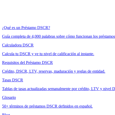
¿Qué es un Préstamo DSCR?
Guía completa de 4,000 palabras sobre cómo funcionan los préstam
Calculadora DSCR
Calcula tu DSCR y ve tu nivel de calificación al instante.
Requisitos del Préstamo DSCR
Crédito, DSCR, LTV, reservas, maduración y reglas de entidad.
Tasas DSCR
Tablas de tasas actualizadas semanalmente por crédito, LTV y nivel
Glosario
50+ términos de préstamos DSCR definidos en español.
Blog