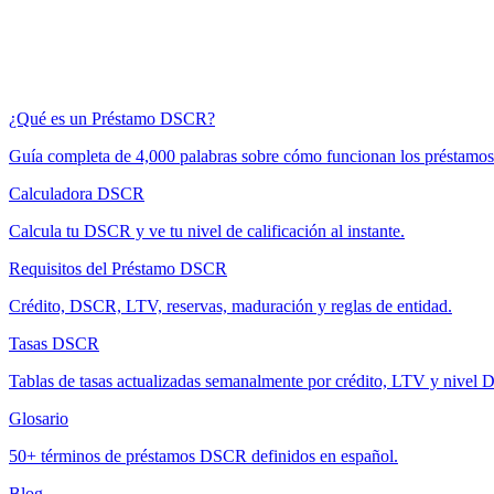
¿Qué es un Préstamo DSCR?
Guía completa de 4,000 palabras sobre cómo funcionan los préstam
Calculadora DSCR
Calcula tu DSCR y ve tu nivel de calificación al instante.
Requisitos del Préstamo DSCR
Crédito, DSCR, LTV, reservas, maduración y reglas de entidad.
Tasas DSCR
Tablas de tasas actualizadas semanalmente por crédito, LTV y nivel
Glosario
50+ términos de préstamos DSCR definidos en español.
Blog