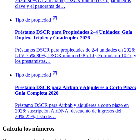
2026: 80% LTV máximo, DSCR mínimo 0.75, parámetros
clave y el panorama de…
Tipo de propiedad
Préstamo DSCR para Propiedades 2–4 Unidades: Guía
Duplex, Triplex y Cuadruplex 2026
Préstamos DSCR para propiedades de 2-4 unidades en 2026:
LTV 75%-80%, DSCR mínimo 0.85-1.0, Formulario 1025, y
los prestamistas…
Tipo de propiedad
Préstamo DSCR para Airbnb y Alquileres a Corto Plazo:
Guía Completa 2026
Préstamo DSCR para Airbnb y alquileres a corto plazo en
2026: suscripción AirDNA, descuento de ingresos del
20%-25%, lista de…
Calcula los números