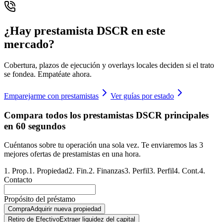
¿Hay prestamista DSCR en este
mercado?
Cobertura, plazos de ejecución y overlays locales deciden si el trato
se fondea. Empatéate ahora.
Emparejarme con prestamistas
Ver guías por estado
Compara todos los prestamistas DSCR principales
en 60 segundos
Cuéntanos sobre tu operación una sola vez. Te enviaremos las 3
mejores ofertas de prestamistas en una hora.
1
.
Prop.
1
.
Propiedad
2
.
Fin.
2
.
Finanzas
3
.
Perfil
3
.
Perfil
4
.
Cont.
4
.
Contacto
Propósito del préstamo
Compra
Adquirir nueva propiedad
Retiro de Efectivo
Extraer liquidez del capital