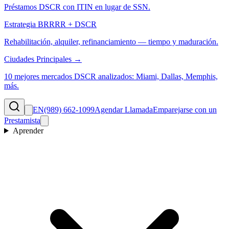
Préstamos DSCR con ITIN en lugar de SSN.
Estrategia BRRRR + DSCR
Rehabilitación, alquiler, refinanciamiento — tiempo y maduración.
Ciudades Principales →
10 mejores mercados DSCR analizados: Miami, Dallas, Memphis,
más.
EN
(989) 662-1099
Agendar Llamada
Emparejarse con un
Prestamista
Aprender