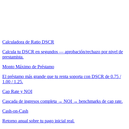
Calculadora de Ratio DSCR
Calcula tu DSCR en segundos — aprobación/rechazo por nivel de
prestamista.
Monto Máximo de Préstamo
El préstamo más grande que tu renta soporta con DSCR de 0.75 /
1.00 / 1.25.
Cap Rate y NOI
Cascada de ingresos completa → NOI → benchmarks de cap rate.
Cash-on-Cash
Retorno anual sobre tu pago inicial real.