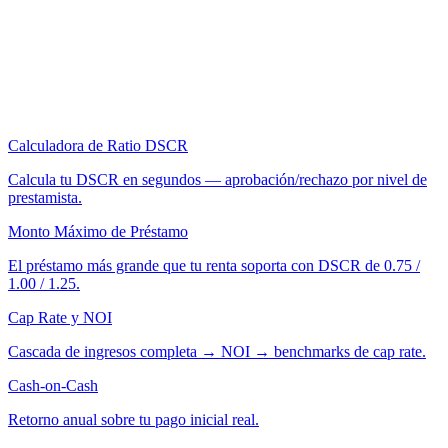
Calculadora de Ratio DSCR
Calcula tu DSCR en segundos — aprobación/rechazo por nivel de
prestamista.
Monto Máximo de Préstamo
El préstamo más grande que tu renta soporta con DSCR de 0.75 /
1.00 / 1.25.
Cap Rate y NOI
Cascada de ingresos completa → NOI → benchmarks de cap rate.
Cash-on-Cash
Retorno anual sobre tu pago inicial real.