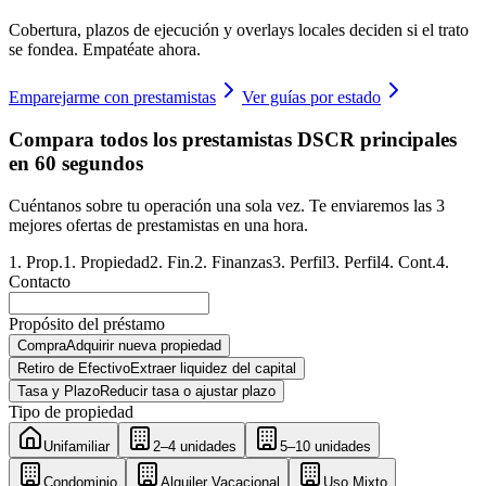
Cobertura, plazos de ejecución y overlays locales deciden si el trato
se fondea. Empatéate ahora.
Emparejarme con prestamistas
Ver guías por estado
Compara todos los prestamistas DSCR principales
en 60 segundos
Cuéntanos sobre tu operación una sola vez. Te enviaremos las 3
mejores ofertas de prestamistas en una hora.
1
.
Prop.
1
.
Propiedad
2
.
Fin.
2
.
Finanzas
3
.
Perfil
3
.
Perfil
4
.
Cont.
4
.
Contacto
Propósito del préstamo
Compra
Adquirir nueva propiedad
Retiro de Efectivo
Extraer liquidez del capital
Tasa y Plazo
Reducir tasa o ajustar plazo
Tipo de propiedad
Unifamiliar
2–4 unidades
5–10 unidades
Condominio
Alquiler Vacacional
Uso Mixto