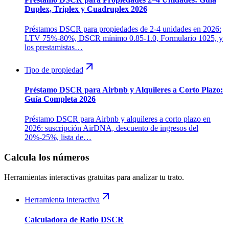
Duplex, Triplex y Cuadruplex 2026
Préstamos DSCR para propiedades de 2-4 unidades en 2026:
LTV 75%-80%, DSCR mínimo 0.85-1.0, Formulario 1025, y
los prestamistas…
Tipo de propiedad
Préstamo DSCR para Airbnb y Alquileres a Corto Plazo:
Guía Completa 2026
Préstamo DSCR para Airbnb y alquileres a corto plazo en
2026: suscripción AirDNA, descuento de ingresos del
20%-25%, lista de…
Calcula los números
Herramientas interactivas gratuitas para analizar tu trato.
Herramienta interactiva
Calculadora de Ratio DSCR