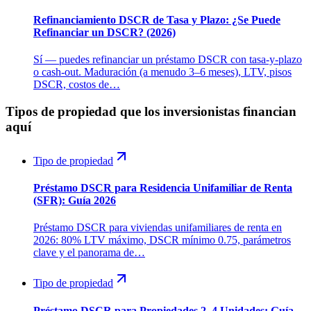
Refinanciamiento DSCR de Tasa y Plazo: ¿Se Puede
Refinanciar un DSCR? (2026)
Sí — puedes refinanciar un préstamo DSCR con tasa-y-plazo
o cash-out. Maduración (a menudo 3–6 meses), LTV, pisos
DSCR, costos de…
Tipos de propiedad que los inversionistas financian
aquí
Tipo de propiedad
Préstamo DSCR para Residencia Unifamiliar de Renta
(SFR): Guía 2026
Préstamo DSCR para viviendas unifamiliares de renta en
2026: 80% LTV máximo, DSCR mínimo 0.75, parámetros
clave y el panorama de…
Tipo de propiedad
Préstamo DSCR para Propiedades 2–4 Unidades: Guía