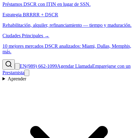
Préstamos DSCR con ITIN en lugar de SSN.
Estrategia BRRRR + DSCR
Rehabilitación, alquiler, refinanciamiento — tiempo y maduración.
Ciudades Principales →
10 mejores mercados DSCR analizados: Miami, Dallas, Memphis,
más.
EN
(989) 662-1099
Agendar Llamada
Emparejarse con un
Prestamista
Aprender