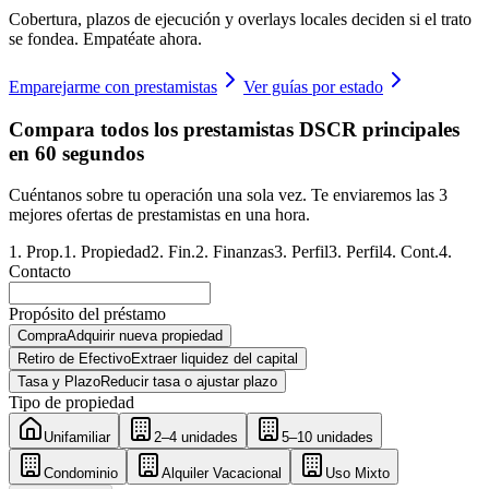
Cobertura, plazos de ejecución y overlays locales deciden si el trato
se fondea. Empatéate ahora.
Emparejarme con prestamistas
Ver guías por estado
Compara todos los prestamistas DSCR principales
en 60 segundos
Cuéntanos sobre tu operación una sola vez. Te enviaremos las 3
mejores ofertas de prestamistas en una hora.
1
.
Prop.
1
.
Propiedad
2
.
Fin.
2
.
Finanzas
3
.
Perfil
3
.
Perfil
4
.
Cont.
4
.
Contacto
Propósito del préstamo
Compra
Adquirir nueva propiedad
Retiro de Efectivo
Extraer liquidez del capital
Tasa y Plazo
Reducir tasa o ajustar plazo
Tipo de propiedad
Unifamiliar
2–4 unidades
5–10 unidades
Condominio
Alquiler Vacacional
Uso Mixto