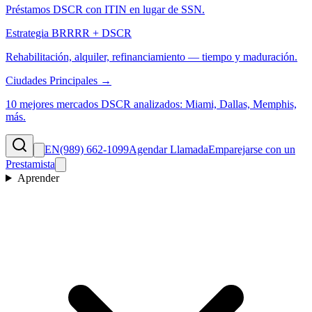
Préstamos DSCR con ITIN en lugar de SSN.
Estrategia BRRRR + DSCR
Rehabilitación, alquiler, refinanciamiento — tiempo y maduración.
Ciudades Principales →
10 mejores mercados DSCR analizados: Miami, Dallas, Memphis,
más.
EN
(989) 662-1099
Agendar Llamada
Emparejarse con un
Prestamista
Aprender