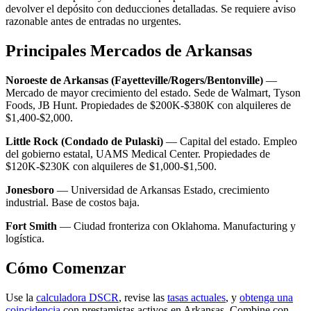
devolver el depósito con deducciones detalladas. Se requiere aviso
razonable antes de entradas no urgentes.
Principales Mercados de Arkansas
Noroeste de Arkansas (Fayetteville/Rogers/Bentonville)
—
Mercado de mayor crecimiento del estado. Sede de Walmart, Tyson
Foods, JB Hunt. Propiedades de $200K-$380K con alquileres de
$1,400-$2,000.
Little Rock (Condado de Pulaski)
— Capital del estado. Empleo
del gobierno estatal, UAMS Medical Center. Propiedades de
$120K-$230K con alquileres de $1,000-$1,500.
Jonesboro
— Universidad de Arkansas Estado, crecimiento
industrial. Base de costos baja.
Fort Smith
— Ciudad fronteriza con Oklahoma. Manufacturing y
logística.
Cómo Comenzar
Use la
calculadora DSCR
, revise las
tasas actuales
, y
obtenga una
coincidencia
con prestamistas activos en Arkansas. Combine con