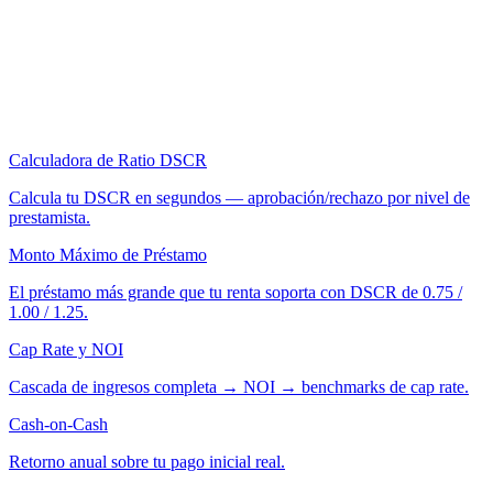
Calculadora de Ratio DSCR
Calcula tu DSCR en segundos — aprobación/rechazo por nivel de
prestamista.
Monto Máximo de Préstamo
El préstamo más grande que tu renta soporta con DSCR de 0.75 /
1.00 / 1.25.
Cap Rate y NOI
Cascada de ingresos completa → NOI → benchmarks de cap rate.
Cash-on-Cash
Retorno anual sobre tu pago inicial real.