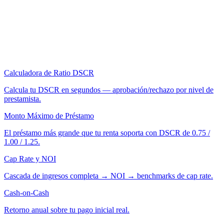
Calculadora de Ratio DSCR
Calcula tu DSCR en segundos — aprobación/rechazo por nivel de
prestamista.
Monto Máximo de Préstamo
El préstamo más grande que tu renta soporta con DSCR de 0.75 /
1.00 / 1.25.
Cap Rate y NOI
Cascada de ingresos completa → NOI → benchmarks de cap rate.
Cash-on-Cash
Retorno anual sobre tu pago inicial real.