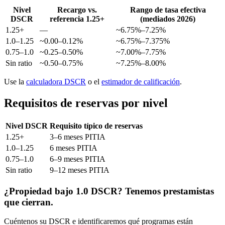
Nivel
Recargo vs.
Rango de tasa efectiva
DSCR
referencia 1.25+
(mediados 2026)
1.25+
—
~6.75%–7.25%
1.0–1.25
~0.00–0.12%
~6.75%–7.375%
0.75–1.0
~0.25–0.50%
~7.00%–7.75%
Sin ratio
~0.50–0.75%
~7.25%–8.00%
Use la
calculadora DSCR
o el
estimador de calificación
.
Requisitos de reservas por nivel
Nivel DSCR
Requisito típico de reservas
1.25+
3–6 meses PITIA
1.0–1.25
6 meses PITIA
0.75–1.0
6–9 meses PITIA
Sin ratio
9–12 meses PITIA
¿Propiedad bajo 1.0 DSCR? Tenemos prestamistas
que cierran.
Cuéntenos su DSCR e identificaremos qué programas están