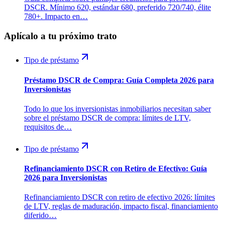
DSCR. Mínimo 620, estándar 680, preferido 720/740, élite
780+. Impacto en…
Aplícalo a tu próximo trato
Tipo de préstamo
Préstamo DSCR de Compra: Guía Completa 2026 para
Inversionistas
Todo lo que los inversionistas inmobiliarios necesitan saber
sobre el préstamo DSCR de compra: límites de LTV,
requisitos de…
Tipo de préstamo
Refinanciamiento DSCR con Retiro de Efectivo: Guía
2026 para Inversionistas
Refinanciamiento DSCR con retiro de efectivo 2026: límites
de LTV, reglas de maduración, impacto fiscal, financiamiento
diferido…