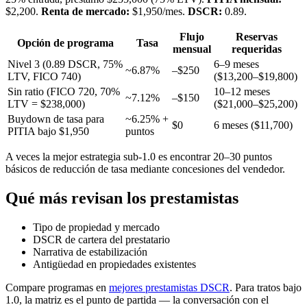
$2,200.
Renta de mercado:
$1,950/mes.
DSCR:
0.89.
Flujo
Reservas
Opción de programa
Tasa
mensual
requeridas
Nivel 3 (0.89 DSCR, 75%
6–9 meses
~6.87%
–$250
LTV, FICO 740)
($13,200–$19,800)
Sin ratio (FICO 720, 70%
10–12 meses
~7.12%
–$150
LTV = $238,000)
($21,000–$25,200)
Buydown de tasa para
~6.25% +
$0
6 meses ($11,700)
PITIA bajo $1,950
puntos
A veces la mejor estrategia sub-1.0 es encontrar 20–30 puntos
básicos de reducción de tasa mediante concesiones del vendedor.
Qué más revisan los prestamistas
Tipo de propiedad y mercado
DSCR de cartera del prestatario
Narrativa de estabilización
Antigüedad en propiedades existentes
Compare programas en
mejores prestamistas DSCR
. Para tratos bajo
1.0, la matriz es el punto de partida — la conversación con el