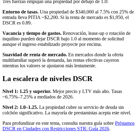
Tres fuerzas empujan una propiedad por debajo de 1.0:
Entorno de tasas.
Una propiedad de $340,000 al 7.5% con 25% de
entrada lleva PITIA ~$2,200. Si la renta de mercado es $1,950, el
DSCR es 0.89.
Vacancia y tiempo de gastos.
Renovación, lease-up o rotación de
inquilino pueden dejar DSCR bajo 1.0 al momento de solicitud
aunque el ingreso estabilizado proyecte por encima.
Suavidad de renta de mercado.
En mercados donde la oferta
multifamiliar superó la demanda, las rentas efectivas cayeron
mientras los valores se ajustaron más lentamente.
La escalera de niveles DSCR
Nivel 1: 1.25 y superior.
Mejor precio y LTV más alto. Tasas
~6.75%–7.25% a mediados de 2026.
Nivel 2: 1.0–1.25.
La propiedad cubre su servicio de deuda sin
colchón significativo. La mayoría de prestamistas acepta este nivel.
Para profundizar en este tema, consulta nuestra guía sobre
Préstamos
DSCR en Ciudades con Restricciones STR: Guía 2026
.