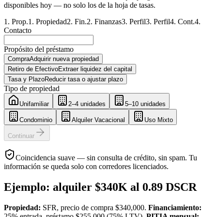
disponibles hoy — no solo los de la hoja de tasas.
1
.
Prop.
1
.
Propiedad
2
.
Fin.
2
.
Finanzas
3
.
Perfil
3
.
Perfil
4
.
Cont.
4
.
Contacto
Propósito del préstamo
Compra
Adquirir nueva propiedad
Retiro de Efectivo
Extraer liquidez del capital
Tasa y Plazo
Reducir tasa o ajustar plazo
Tipo de propiedad
Unifamiliar
2–4 unidades
5–10 unidades
Condominio
Alquiler Vacacional
Uso Mixto
Continuar
Coincidencia suave — sin consulta de crédito, sin spam. Tu
información se queda solo con corredores licenciados.
Ejemplo: alquiler $340K al 0.89 DSCR
Propiedad:
SFR, precio de compra $340,000.
Financiamiento:
25% entrada, préstamo $255,000 (75% LTV).
PITIA mensual: