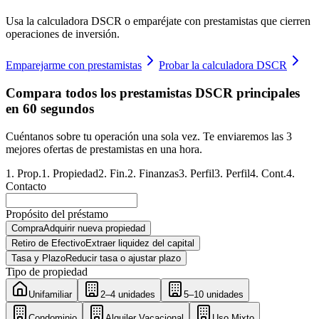
Usa la calculadora DSCR o emparéjate con prestamistas que cierren
operaciones de inversión.
Emparejarme con prestamistas
Probar la calculadora DSCR
Compara todos los prestamistas DSCR principales
en 60 segundos
Cuéntanos sobre tu operación una sola vez. Te enviaremos las 3
mejores ofertas de prestamistas en una hora.
1
.
Prop.
1
.
Propiedad
2
.
Fin.
2
.
Finanzas
3
.
Perfil
3
.
Perfil
4
.
Cont.
4
.
Contacto
Propósito del préstamo
Compra
Adquirir nueva propiedad
Retiro de Efectivo
Extraer liquidez del capital
Tasa y Plazo
Reducir tasa o ajustar plazo
Tipo de propiedad
Unifamiliar
2–4 unidades
5–10 unidades
Condominio
Alquiler Vacacional
Uso Mixto