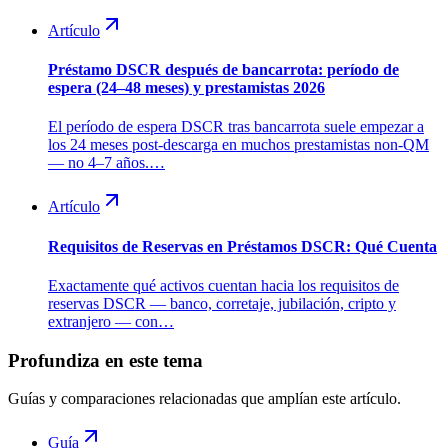
Artículo
Préstamo DSCR después de bancarrota: período de
espera (24–48 meses) y prestamistas 2026
El período de espera DSCR tras bancarrota suele empezar a
los 24 meses post-descarga en muchos prestamistas non-QM
— no 4–7 años.…
Artículo
Requisitos de Reservas en Préstamos DSCR: Qué Cuenta
Exactamente qué activos cuentan hacia los requisitos de
reservas DSCR — banco, corretaje, jubilación, cripto y
extranjero — con…
Profundiza en este tema
Guías y comparaciones relacionadas que amplían este artículo.
Guía