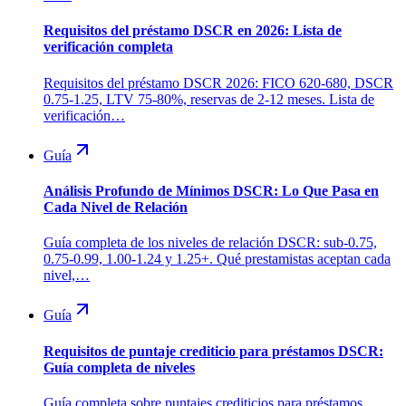
Requisitos del préstamo DSCR en 2026: Lista de
verificación completa
Requisitos del préstamo DSCR 2026: FICO 620-680, DSCR
0.75-1.25, LTV 75-80%, reservas de 2-12 meses. Lista de
verificación…
Guía
Análisis Profundo de Mínimos DSCR: Lo Que Pasa en
Cada Nivel de Relación
Guía completa de los niveles de relación DSCR: sub-0.75,
0.75-0.99, 1.00-1.24 y 1.25+. Qué prestamistas aceptan cada
nivel,…
Guía
Requisitos de puntaje crediticio para préstamos DSCR:
Guía completa de niveles
Guía completa sobre puntajes crediticios para préstamos