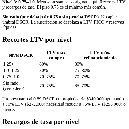
Nivel 3: 0.75–1.0.
Menos prestamistas originan aquí. Recortes LTV
y recargos de tasa. El piso 0.75 es el mínimo más común.
Sin ratio (por debajo de 0.75 o sin prueba DSCR).
No aplica
umbral DSCR. La suscripción se desplaza a LTV, FICO y reservas
líquidas.
Recortes LTV por nivel
LTV máx.
LTV máx.
Nivel DSCR
compra
refinanciamiento
1.25+
80%
80%
1.0–1.25
80%
75–80%
0.75–1.0
70–75%
70–75%
Sin ratio
70–75%
65–70%
(verdadero)
Un prestatario al 0.89 DSCR en propiedad de $340,000 apuntando
a 80% LTV ($272,000) necesitará reducir a 75% LTV ($255,000) o
menos.
Recargos de tasa por nivel