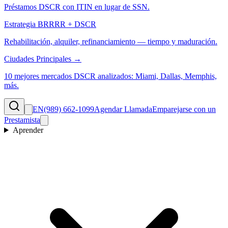
Préstamos DSCR con ITIN en lugar de SSN.
Estrategia BRRRR + DSCR
Rehabilitación, alquiler, refinanciamiento — tiempo y maduración.
Ciudades Principales →
10 mejores mercados DSCR analizados: Miami, Dallas, Memphis,
más.
EN
(989) 662-1099
Agendar Llamada
Emparejarse con un
Prestamista
Aprender